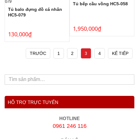
Tủ bếp cầu vồng HC5-058
Tủ balo đựng đồ cá nhân
HC5-079
1,950,000
₫
130,000
₫
TRƯỚC
1
2
3
4
KẾ TIẾP
HỖ TRỢ TRỰC TUYẾN
HOTLINE
0961 246 116