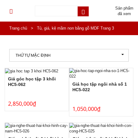
Sản phẩm
đã xem
Trang chủ
>
Tủ, giá, kệ mầm non bằng gỗ MDF
Trang 3
THỨ TỰ MẶC ĐỊNH
Giá góc học tập 3 khối
Giá học tập ngôi nhà số 1
HC5-062
HC5-022
2,850,000
₫
1,050,000
₫