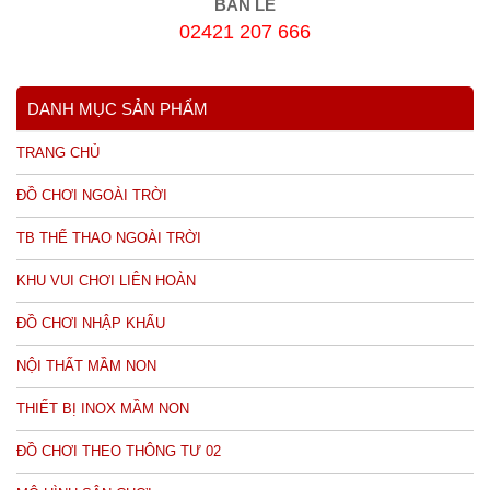
BÁN LẺ
02421 207 666
DANH MỤC SẢN PHẨM
TRANG CHỦ
ĐỒ CHƠI NGOÀI TRỜI
TB THỂ THAO NGOÀI TRỜI
KHU VUI CHƠI LIÊN HOÀN
ĐỒ CHƠI NHẬP KHẨU
NỘI THẤT MẦM NON
THIẾT BỊ INOX MẦM NON
ĐỒ CHƠI THEO THÔNG TƯ 02