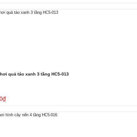
chơi quả táo xanh 3 tầng HC5-013
0
₫