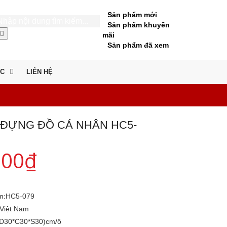
Sản phẩm mới
Sản phẩm khuyến
mãi
Sản phẩm đã xem
ỨC
LIÊN HỆ
 ĐỰNG ĐỒ CÁ NHÂN HC5-
000
₫
m:
HC5-079
Việt Nam
(D30*C30*S30)cm/ô