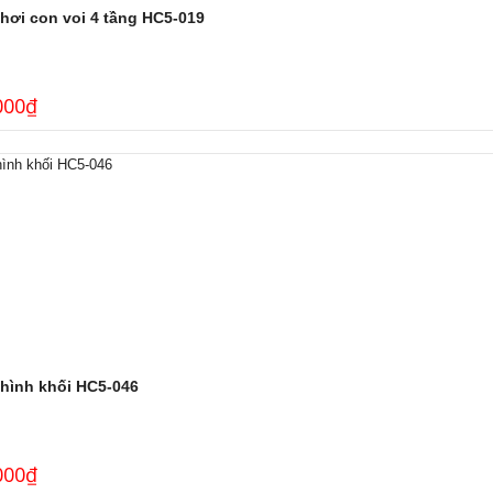
hơi con voi 4 tầng HC5-019
000
₫
 hình khối HC5-046
000
₫