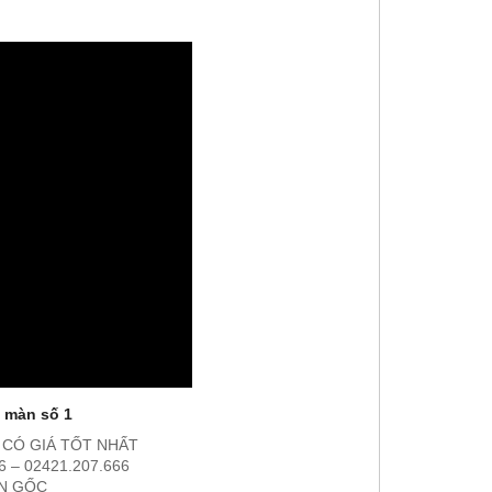
 màn số 1
 CÓ GIÁ TỐT NHẤT
 – 02421.207.666
ẬN GỐC