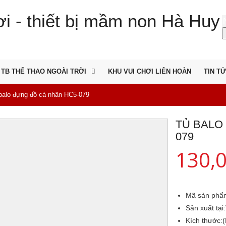
TB THỂ THAO NGOÀI TRỜI
KHU VUI CHƠI LIÊN HOÀN
TIN T
balo đựng đồ cá nhân HC5-079
TỦ BALO
079
130,
Mã sản phẩ
Sản xuất tại:
Kích thước: