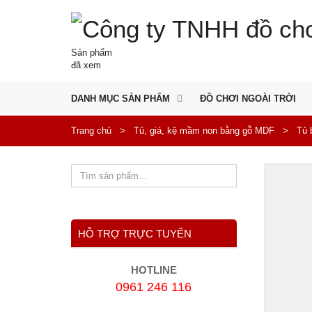
Sản phẩm
đã xem
DANH MỤC SẢN PHẨM
ĐỒ CHƠI NGOÀI TRỜI
Trang chủ
>
Tủ, giá, kệ mầm non bằng gỗ MDF
>
Tủ 
HỖ TRỢ TRỰC TUYẾN
HOTLINE
0961 246 116