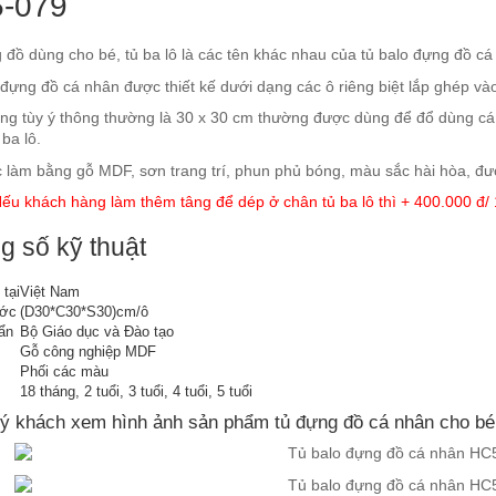
-079
đồ dùng cho bé, tủ ba lô là các tên khác nhau của tủ balo đựng đồ cá
đựng đồ cá nhân được thiết kế dưới dạng các ô riêng biệt lắp ghép và
ộng tùy ý thông thường là 30 x 30 cm thường được dùng để đổ dùng cá
 ba lô.
 làm bằng gỗ MDF, sơn trang trí, phun phủ bóng, màu sắc hài hòa, đượ
ếu khách hàng làm thêm tâng để dép ở chân tủ ba lô thì + 400.000 đ/ 
g số kỹ thuật
tại
Việt Nam
ước
(D30*C30*S30)cm/ô
ẩn
Bộ Giáo dục và Đào tạo
Gỗ công nghiệp MDF
Phối các màu
18 tháng, 2 tuổi, 3 tuổi, 4 tuổi, 5 tuổi
ý khách xem hình ảnh sản phẩm tủ đựng đồ cá nhân cho b