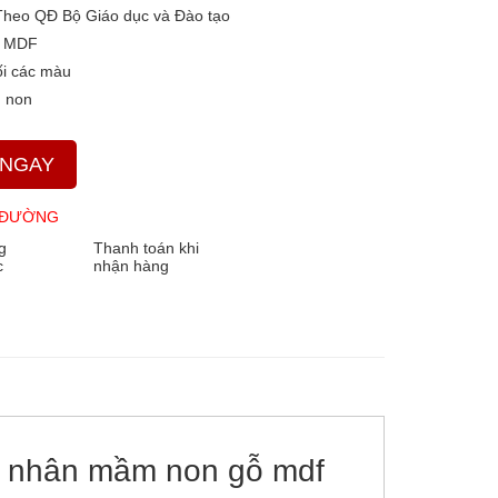
Theo QĐ Bộ Giáo dục và Đào tạo
 MDF
i các màu
 non
 NGAY
 ĐƯỜNG
g
Thanh toán khi
c
nhận hàng
á nhân mầm non gỗ mdf