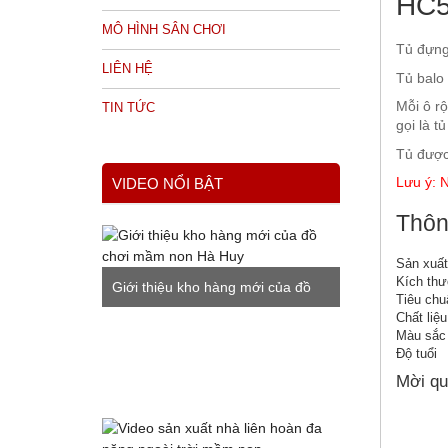
HC5
MÔ HÌNH SÂN CHƠI
Tủ đựng 
LIÊN HỆ
Tủ balo 
Mỗi ô r
TIN TỨC
gọi là tủ
Tủ được
VIDEO NỔI BẬT
Lưu ý: N
Thôn
Sản xuất 
Kích th
Giới thiệu kho hàng mới của đồ
Tiêu chu
Chất liệu
chơi mầm non Hà Huy
Màu sắc
Độ tuổi
Mời qu