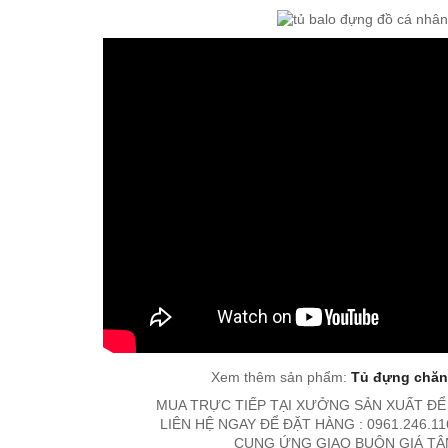
Xem thêm sản phẩm:
Tủ đựng chăn
MUA TRỰC TIẾP TẠI XƯỞNG SẢN XUẤT ĐỂ
LIÊN HỆ NGAY ĐỂ ĐẶT HÀNG : 0961.246.116
CUNG ỨNG GIAO BUÔN GIÁ T