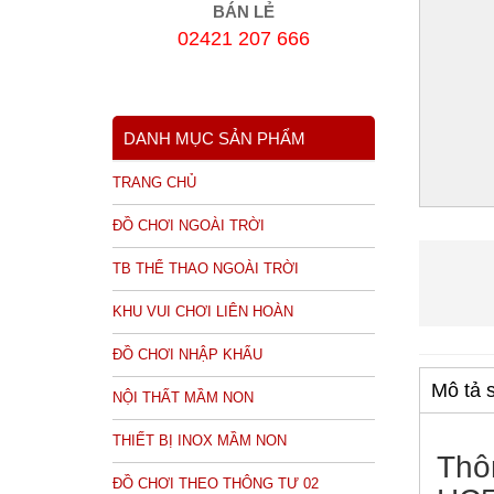
BÁN LẺ
02421 207 666
DANH MỤC SẢN PHẨM
TRANG CHỦ
ĐỒ CHƠI NGOÀI TRỜI
TB THỂ THAO NGOÀI TRỜI
KHU VUI CHƠI LIÊN HOÀN
ĐỒ CHƠI NHẬP KHẨU
Mô tả 
NỘI THẤT MẦM NON
THIẾT BỊ INOX MẦM NON
Thô
ĐỒ CHƠI THEO THÔNG TƯ 02