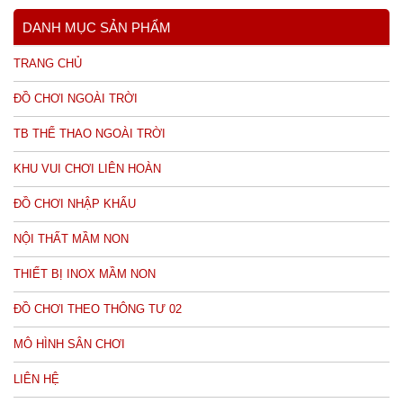
DANH MỤC SẢN PHẨM
TRANG CHỦ
ĐỒ CHƠI NGOÀI TRỜI
TB THỂ THAO NGOÀI TRỜI
KHU VUI CHƠI LIÊN HOÀN
ĐỒ CHƠI NHẬP KHẨU
NỘI THẤT MẦM NON
THIẾT BỊ INOX MẦM NON
ĐỒ CHƠI THEO THÔNG TƯ 02
MÔ HÌNH SÂN CHƠI
LIÊN HỆ