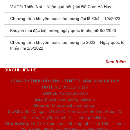
Vui Tết Thiếu Nhi – Nhận quà hết ý tại Đồ Chơi Hà Huy
Chương trình khuyến mại chào mừng đại lễ 30/4 – 1/5/2023
Khuyến mại đặc biệt mừng ngày quốc tế phụ nữ 8/3/2023
Chương trình khuyến mại chào mừng hè 2022 – Ngày quốc tế
thiếu nhi 1/6/2022
Xem thêm
ĐỊA CHỈ LIÊN HỆ
CÔNG TY TNHH ĐỒ CHƠI - THIẾT BỊ MẦM NON HÀ HUY
HOTLINE:
0961.246.116
BÁN LẺ:
02421.207.666
Email:
dochoihahuy@gmail.com
Website:
https://dochoihahuy.com
Địa Chỉ:
Số 20, ngách 215/16/1 xóm Cầu, thôn Triều Khúc, Xã
Tân Triều, Huyện Thanh Trì, Thành phố Hà Nội
Kho Xưởng:
Lô D3-4 Cụm sản xuất làng nghề Tân Triều, Thanh
Trì, Hà Nội. (Đi tắt ngõ 300 Nguyễn Xiển 500m)