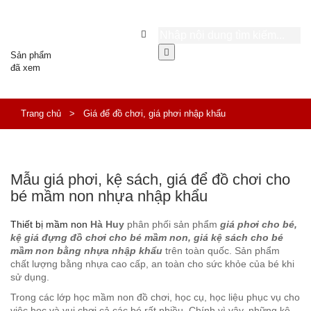
Sản phẩm
đã xem
Trang chủ
>
Giá để đồ chơi, giá phơi nhập khẩu
Mẫu giá phơi, kệ sách, giá để đồ chơi cho
bé mầm non nhựa nhập khẩu
Thiết bị mầm non
Hà Huy
phân phối sản phẩm
giá phơi cho bé,
kệ giá đựng đồ chơi cho bé mầm non, giá kệ sách cho bé
mầm non bằng nhựa nhập khẩu
trên toàn quốc. Sản phẩm
chất lượng bằng nhựa cao cấp, an toàn cho sức khỏe của bé khi
sử dụng.
Trong các lớp học mầm non đồ chơi, học cụ, học liệu phục vụ cho
việc học và vui chơi cả các bé rất nhiều. Chính vì vậy, những kệ