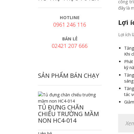
công tr
đây là m
HOTLINE
Lợi 
0961 246 116
Lợi ích
BÁN LẺ
02421 207 666
Tăng 
Khi 
Phát 
kỹ nă
SẢN PHẨM BÁN CHẠY
Tăng 
sáng 
Tăng 
tác v
Giảm 
TỦ ĐỰNG CHĂN
CHIẾU TRƯỜNG MẦM
NON HC4-014
Xe
Liên hệ