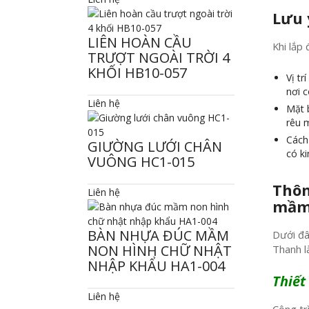
Lưu 
LIÊN HOÀN CẦU
Khi lắp
TRƯỢT NGOÀI TRỜI 4
KHỐI HB10-057
Vị tr
nơi c
Liên hệ
Mặt 
rêu m
Cách 
GIƯỜNG LƯỚI CHÂN
có k
VUÔNG HC1-015
Thôn
Liên hệ
mầm 
BÀN NHỰA ĐÚC MẦM
Dưới đâ
NON HÌNH CHỮ NHẬT
Thanh l
NHẬP KHẨU HA1-004
Thiết
Liên hệ