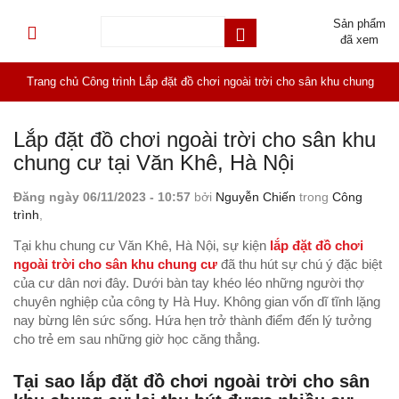
Sản phẩm
đã xem
Trang chủ
Công trình
Lắp đặt đồ chơi ngoài trời cho sân khu chung
cư tại Văn Khê, Hà Nội
Lắp đặt đồ chơi ngoài trời cho sân khu
chung cư tại Văn Khê, Hà Nội
Đăng ngày 06/11/2023 - 10:57
bởi
Nguyễn Chiến
trong
Công
trình
,
Tại khu chung cư Văn Khê, Hà Nội, sự kiện
lắp đặt đồ chơi
ngoài trời cho sân khu chung cư
đã thu hút sự chú ý đặc biệt
của cư dân nơi đây. Dưới bàn tay khéo léo những người thợ
chuyên nghiệp của công ty Hà Huy. Không gian vốn dĩ tĩnh lặng
nay bừng lên sức sống. Hứa hẹn trở thành điểm đến lý tưởng
cho trẻ em sau những giờ học căng thẳng.
Tại sao lắp đặt đồ chơi ngoài trời cho sân