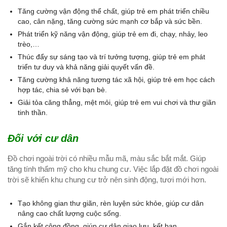
Tăng cường vận động thể chất, giúp trẻ em phát triển chiều
cao, cân nặng, tăng cường sức mạnh cơ bắp và sức bền.
Phát triển kỹ năng vận động, giúp trẻ em đi, chạy, nhảy, leo
trèo,…
Thúc đẩy sự sáng tạo và trí tưởng tượng, giúp trẻ em phát
triển tư duy và khả năng giải quyết vấn đề.
Tăng cường khả năng tương tác xã hội, giúp trẻ em học cách
hợp tác, chia sẻ với bạn bè.
Giải tỏa căng thẳng, mệt mỏi, giúp trẻ em vui chơi và thư giãn
tinh thần.
Đối với cư dân
Đồ chơi ngoài trời có nhiều mẫu mã, màu sắc bắt mắt. Giúp
tăng tính thẩm mỹ cho khu chung cư. Việc lắp đặt đồ chơi ngoài
trời sẽ khiến khu chung cư trở nên sinh động, tươi mới hơn.
Tạo không gian thư giãn, rèn luyện sức khỏe, giúp cư dân
nâng cao chất lượng cuộc sống.
Gắn kết cộng đồng, giúp cư dân giao lưu, kết bạn.