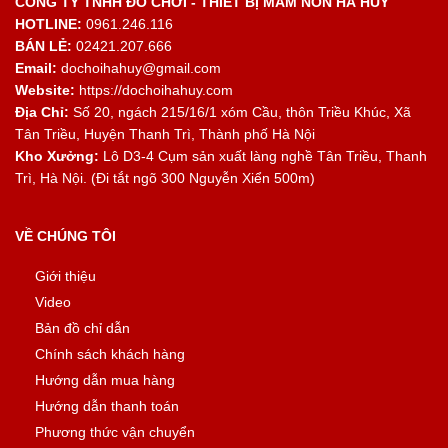
CÔNG TY TNHH ĐỒ CHƠI - THIẾT BỊ MẦM NON HÀ HUY
HOTLINE:
0961.246.116
BÁN LẺ:
02421.207.666
Email:
dochoihahuy@gmail.com
Website:
https://dochoihahuy.com
Địa Chỉ:
Số 20, ngách 215/16/1 xóm Cầu, thôn Triều Khúc, Xã
Tân Triều, Huyện Thanh Trì, Thành phố Hà Nội
Kho Xưởng:
Lô D3-4 Cụm sản xuất làng nghề Tân Triều, Thanh
Trì, Hà Nội. (Đi tắt ngõ 300 Nguyễn Xiển 500m)
VỀ CHÚNG TÔI
Giới thiệu
Video
Bản đồ chỉ dẫn
Chính sách khách hàng
Hướng dẫn mua hàng
Hướng dẫn thanh toán
Phương thức vận chuyển