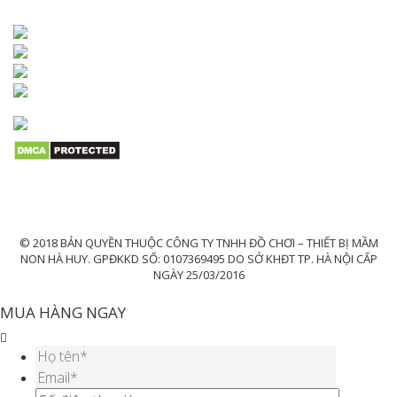
© 2018 BẢN QUYỀN THUỘC CÔNG TY TNHH ĐỒ CHƠI – THIẾT BỊ MẦM
NON HÀ HUY. GPĐKKD SỐ: 0107369495 DO SỞ KHĐT TP. HÀ NỘI CẤP
NGÀY 25/03/2016
MUA HÀNG NGAY