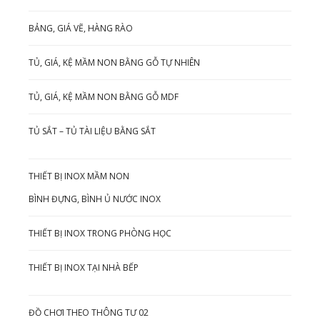
BẢNG, GIÁ VẼ, HÀNG RÀO
TỦ, GIÁ, KỆ MẦM NON BẰNG GỖ TỰ NHIÊN
TỦ, GIÁ, KỆ MẦM NON BẰNG GỖ MDF
TỦ SẮT – TỦ TÀI LIỆU BẰNG SẮT
THIẾT BỊ INOX MẦM NON
BÌNH ĐỰNG, BÌNH Ủ NƯỚC INOX
THIẾT BỊ INOX TRONG PHÒNG HỌC
THIẾT BỊ INOX TẠI NHÀ BẾP
ĐỒ CHƠI THEO THÔNG TƯ 02