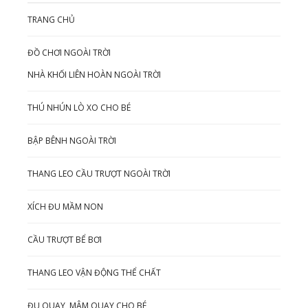
TRANG CHỦ
ĐỒ CHƠI NGOÀI TRỜI
NHÀ KHỐI LIÊN HOÀN NGOÀI TRỜI
THÚ NHÚN LÒ XO CHO BÉ
BẬP BÊNH NGOÀI TRỜI
THANG LEO CẦU TRƯỢT NGOÀI TRỜI
XÍCH ĐU MẦM NON
CẦU TRƯỢT BỂ BƠI
THANG LEO VẬN ĐỘNG THỂ CHẤT
ĐU QUAY, MÂM QUAY CHO BÉ