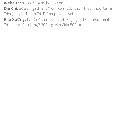
Website:
https://dochoihahuy.com
Địa Chỉ:
Số 20, ngách 215/16/1 xóm Cầu, thôn Triều Khúc, Xã Tân
Triều, Huyện Thanh Trì, Thành phố Hà Nội
Kho Xưởng:
Lô D3-4 Cụm sản xuất làng nghề Tân Triều, Thanh
Trì, Hà Nội. (Đi tắt ngõ 300 Nguyễn Xiển 500m)
VỀ CHÚNG TÔI
Giới thiệu
Video
Bản đồ chỉ dẫn
Chính sách khách hàng
Hướng dẫn mua hàng
Hướng dẫn thanh toán
Phương thức vận chuyển
Chính sách bảo mật
Chính sách đổi, trả hàng, hoàn tiền
Chính sách bảo hành