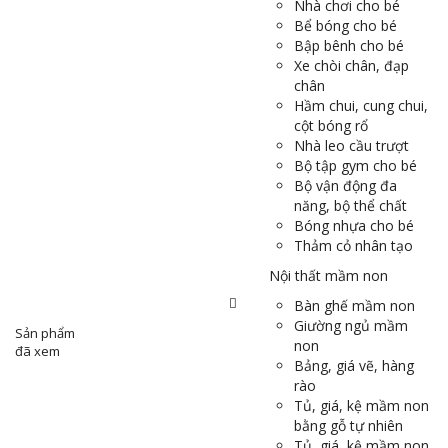
Nhà chơi cho bé
Bể bóng cho bé
Bập bênh cho bé
Xe chòi chân, đạp
chân
Hầm chui, cung chui,
cột bóng rổ
Nhà leo cầu trượt
Bộ tập gym cho bé
Bộ vận động đa
năng, bộ thể chất
Bóng nhựa cho bé
Thảm cỏ nhân tạo
Nội thất mầm non
Bàn ghế mầm non
Giường ngủ mầm
Sản phẩm
non
đã xem
Bảng, giá vẽ, hàng
rào
Tủ, giá, kệ mầm non
bằng gỗ tự nhiên
Tủ, giá, kệ mầm non