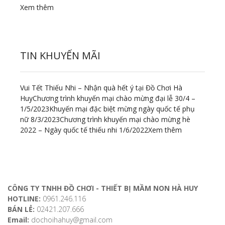
Xem thêm
TIN KHUYẾN MÃI
Vui Tết Thiếu Nhi – Nhận quà hết ý tại Đồ Chơi Hà
Huy
Chương trình khuyến mại chào mừng đại lễ 30/4 –
1/5/2023
Khuyến mại đặc biệt mừng ngày quốc tế phụ
nữ 8/3/2023
Chương trình khuyến mại chào mừng hè
2022 – Ngày quốc tế thiếu nhi 1/6/2022
Xem thêm
ĐỊA CHỈ LIÊN HỆ
CÔNG TY TNHH ĐỒ CHƠI - THIẾT BỊ MẦM NON HÀ HUY
HOTLINE:
0961.246.116
BÁN LẺ:
02421.207.666
Email:
dochoihahuy@gmail.com