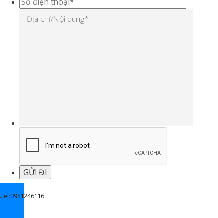
.
tel:0961246116