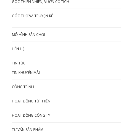
GÓC THIÊN NHIÊN, VƯỜN CỔ TÍCH
GÓC THƠ VÀ TRUYỆN KỂ
MÔ HÌNH SÂN CHƠI
LIÊN HỆ
TIN TỨC
TIN KHUYẾN MÃI
CÔNG TRÌNH
HOẠT ĐỘNG TỪ THIỆN
HOẠT ĐỘNG CÔNG TY
TƯ VẤN SẢN PHẨM