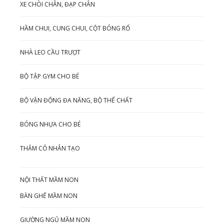
XE CHÒI CHÂN, ĐẠP CHÂN
HẦM CHUI, CUNG CHUI, CỘT BÓNG RỔ
NHÀ LEO CẦU TRƯỢT
BỘ TẬP GYM CHO BÉ
BỘ VẬN ĐỘNG ĐA NĂNG, BỘ THỂ CHẤT
BÓNG NHỰA CHO BÉ
THẢM CỎ NHÂN TẠO
NỘI THẤT MẦM NON
BÀN GHẾ MẦM NON
GIƯỜNG NGỦ MẦM NON