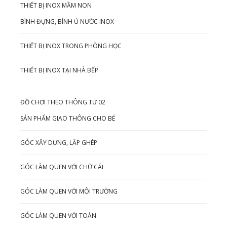
THIẾT BỊ INOX MẦM NON
BÌNH ĐỰNG, BÌNH Ủ NƯỚC INOX
THIẾT BỊ INOX TRONG PHÒNG HỌC
THIẾT BỊ INOX TẠI NHÀ BẾP
ĐỒ CHƠI THEO THÔNG TƯ 02
SẢN PHẨM GIAO THÔNG CHO BÉ
GÓC XÂY DỰNG, LẮP GHÉP
GÓC LÀM QUEN VỚI CHỮ CÁI
GÓC LÀM QUEN VỚI MÔI TRƯỜNG
GÓC LÀM QUEN VỚI TOÁN