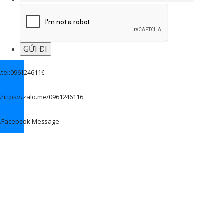
.
tel:0961246116
.
https://zalo.me/0961246116
.
Facebook Message