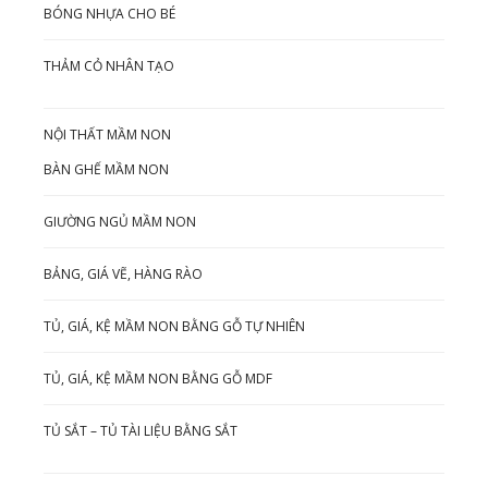
BÓNG NHỰA CHO BÉ
THẢM CỎ NHÂN TẠO
NỘI THẤT MẦM NON
BÀN GHẾ MẦM NON
GIƯỜNG NGỦ MẦM NON
BẢNG, GIÁ VẼ, HÀNG RÀO
TỦ, GIÁ, KỆ MẦM NON BẰNG GỖ TỰ NHIÊN
TỦ, GIÁ, KỆ MẦM NON BẰNG GỖ MDF
TỦ SẮT – TỦ TÀI LIỆU BẰNG SẮT