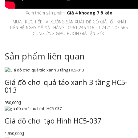
Xem thêm sản phẩm:
Giá 4 khoang 7 ô kéo
MUA TRỰC TIẾP TẠI XƯỞNG SẢN XUẤT ĐỂ CÓ GIÁ TỐT NHẤT
LIÊN HỆ NGAY ĐỂ ĐẶT HÀNG : 0961.246.116 – 02421.207.666
CUNG ỨNG GIAO BUÔN GIÁ TẬN GỐC
Sản phẩm liên quan
Giá đồ chơi quả táo xanh 3 tầng HC5-
013
950,000
₫
Giá đồ chơi tạo Hình HC5-037
1,950,000
₫