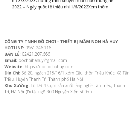
nữ 8/3/2023
Chương trình khuyến mại chào mừng hè
2022 – Ngày quốc tế thiếu nhi 1/6/2022
Xem thêm
ĐỊA CHỈ LIÊN HỆ
CÔNG TY TNHH ĐỒ CHƠI - THIẾT BỊ MẦM NON HÀ HUY
HOTLINE:
0961.246.116
BÁN LẺ:
02421.207.666
Email:
dochoihahuy@gmail.com
Website:
https://dochoihahuy.com
Địa Chỉ:
Số 20, ngách 215/16/1 xóm Cầu, thôn Triều Khúc, Xã Tân
Triều, Huyện Thanh Trì, Thành phố Hà Nội
Kho Xưởng:
Lô D3-4 Cụm sản xuất làng nghề Tân Triều, Thanh
Trì, Hà Nội. (Đi tắt ngõ 300 Nguyễn Xiển 500m)
VỀ CHÚNG TÔI
Giới thiệu
Video