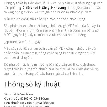
Công ty thiết bị giáo dục Hà Huy chuyên sản xuất và cung cấp các
sản phẩm
giá đồ chơi 3 tầng 9 khoang
theo yêu cầu cho các
trường học gia đình với đơn giá bán buôn rẻ nhất Việt Nam.
Mẫu mã đa dạng màu sắc đẹp mắt, an toàn chất lượng.
Sản phẩm được sản xuất bằng chất liệu gỗ MDF xin của Malaysia
rất bền không như những sản phẩm trên thị trường làm bằng gỗ
MDF nguyên liệu lấy từ mùn cưa rất xốp và nhanh hỏng
gặp nước là mủn ra ngay.
Màu sắc rực rỡ, sơn an toàn, ván gỗ MDF công nghiệp dày dặn
chắc chắn, bề mặt mịn, hàng chắc nặng kết cấu vững chãi. Có
bánh xe di chuyển.
Độ phủ bề mặt láng mịn bóng bẩy hấp dẫn trẻ thơ. Kích thước
được thiết kế dựa trên chuẩn của Bộ Y tế và Bộ Giáo dục về độ
tuổi mầm non. Hàng có bảo hành. giá cả cạnh tranh .
Thông số kỹ thuật
Sản xuất tại
Việt Nam
Kích thước
(D105*C105*S30)cm
Tiêu chuẩn
Bộ Giáo dục và Đào tạo
Chất liệu
Gỗ công nghiệp MDF