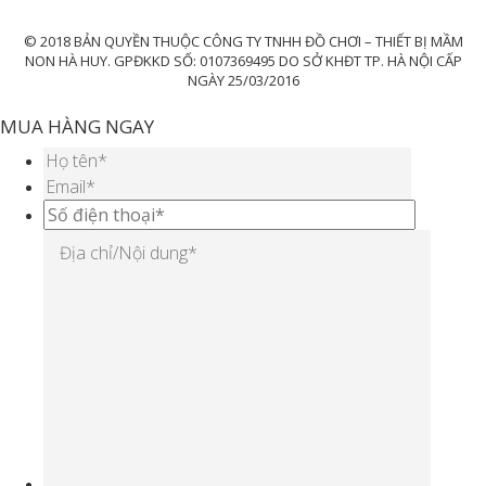
© 2018 BẢN QUYỀN THUỘC CÔNG TY TNHH ĐỒ CHƠI – THIẾT BỊ MẦM
NON HÀ HUY. GPĐKKD SỐ: 0107369495 DO SỞ KHĐT TP. HÀ NỘI CẤP
NGÀY 25/03/2016
MUA HÀNG NGAY