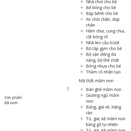
Nhà chơi cho bé
Bể bóng cho bé
Bập bênh cho bé
Xe chòi chân, đạp
chân
Hầm chui, cung chui,
cột bóng rổ
Nhà leo cầu trượt
Bộ tập gym cho bé
Bộ vận động đa
năng, bộ thể chất
Bóng nhựa cho bé
Thảm cỏ nhân tạo
Nội thất mầm non
Bàn ghế mầm non
Giường ngủ mầm
Sản phẩm
non
đã xem
Bảng, giá vẽ, hàng
rào
Tủ, giá, kệ mầm non
bằng gỗ tự nhiên
Tủ, giá, kệ mầm non