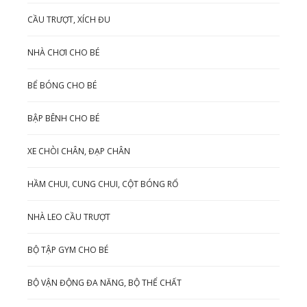
CẦU TRƯỢT, XÍCH ĐU
NHÀ CHƠI CHO BÉ
BỂ BÓNG CHO BÉ
BẬP BÊNH CHO BÉ
XE CHÒI CHÂN, ĐẠP CHÂN
HẦM CHUI, CUNG CHUI, CỘT BÓNG RỔ
NHÀ LEO CẦU TRƯỢT
BỘ TẬP GYM CHO BÉ
BỘ VẬN ĐỘNG ĐA NĂNG, BỘ THỂ CHẤT