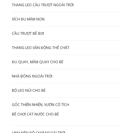
THANG LEO CẦU TRƯỢT NGOÀI TRỜI
XÍCH ĐU MẦM NON
CẦU TRƯỢT BỂ BƠI
THANG LEO VẬN ĐỘNG THỂ CHẤT
ĐU QUAY, MÂM QUAY CHO BÉ
NHÀ BÓNG NGOÀI TRỜI
BỘ LEO NÚI CHO BÉ
GÓC THIÊN NHIÊN, VƯỜN CỔ TÍCH
BỂ CHƠI CÁT NƯỚC CHO BÉ
LINH KIỆN ĐỒ CHƠI NGOÀI TRỜI