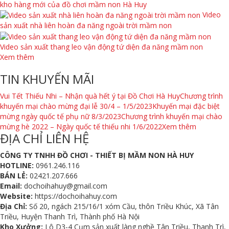
kho hàng mới của đồ chơi mầm non Hà Huy
Video
sản xuất nhà liên hoàn đa năng ngoài trời mầm non
Video sản xuất thang leo vận động tứ diện đa năng mầm non
Xem thêm
TIN KHUYẾN MÃI
Vui Tết Thiếu Nhi – Nhận quà hết ý tại Đồ Chơi Hà Huy
Chương trình
khuyến mại chào mừng đại lễ 30/4 – 1/5/2023
Khuyến mại đặc biệt
mừng ngày quốc tế phụ nữ 8/3/2023
Chương trình khuyến mại chào
mừng hè 2022 – Ngày quốc tế thiếu nhi 1/6/2022
Xem thêm
ĐỊA CHỈ LIÊN HỆ
CÔNG TY TNHH ĐỒ CHƠI - THIẾT BỊ MẦM NON HÀ HUY
HOTLINE:
0961.246.116
BÁN LẺ:
02421.207.666
Email:
dochoihahuy@gmail.com
Website:
https://dochoihahuy.com
Địa Chỉ:
Số 20, ngách 215/16/1 xóm Cầu, thôn Triều Khúc, Xã Tân
Triều, Huyện Thanh Trì, Thành phố Hà Nội
Kho Xưởng:
Lô D3-4 Cụm sản xuất làng nghề Tân Triều, Thanh Trì,