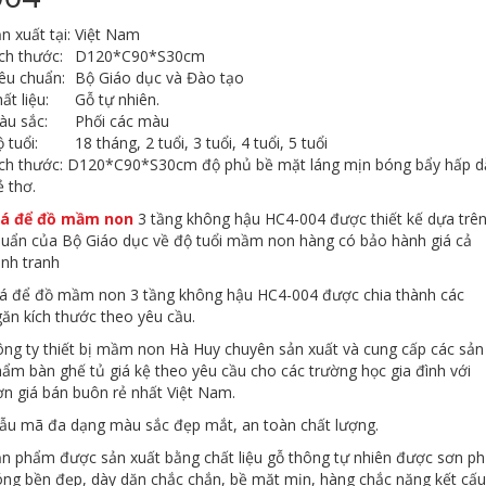
n xuất tại:
Việt Nam
ch thước:
D120*C90*S30cm
êu chuẩn:
Bộ Giáo dục và Đào tạo
ất liệu:
Gỗ tự nhiên.
àu sắc:
Phối các màu
 tuổi:
18 tháng, 2 tuổi, 3 tuổi, 4 tuổi, 5 tuổi
ích thước: D120*C90*S30cm độ phủ bề mặt láng mịn bóng bẩy hấp d
ẻ thơ.
iá để đồ mầm non
3 tầng không hậu HC4-004 được thiết kế dựa trê
huẩn của Bộ Giáo dục về độ tuổi mầm non hàng có bảo hành giá cả
nh tranh
iá để đồ mầm non 3 tầng không hậu HC4-004 được chia thành các
ăn kích thước theo yêu cầu.
ng ty thiết bị mầm non Hà Huy chuyên sản xuất và cung cấp các sản
ẩm bàn ghế tủ giá kệ theo yêu cầu cho các trường học gia đình với
n giá bán buôn rẻ nhất Việt Nam.
ẫu mã đa dạng màu sắc đẹp mắt, an toàn chất lượng.
n phẩm được sản xuất bằng chất liệu gỗ thông tự nhiên được sơn p
ng bền đẹp, dày dặn chắc chắn, bề mặt mịn, hàng chắc nặng kết cấu