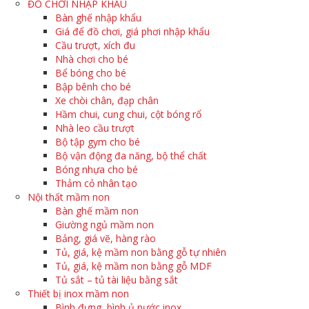
ĐỒ CHƠI NHẬP KHẨU
Bàn ghế nhập khẩu
Giá để đồ chơi, giá phơi nhập khẩu
Cầu trượt, xích đu
Nhà chơi cho bé
Bể bóng cho bé
Bập bênh cho bé
Xe chòi chân, đạp chân
Hầm chui, cung chui, cột bóng rổ
Nhà leo cầu trượt
Bộ tập gym cho bé
Bộ vận động đa năng, bộ thể chất
Bóng nhựa cho bé
Thảm cỏ nhân tạo
Nội thất mầm non
Bàn ghế mầm non
Giường ngủ mầm non
Bảng, giá vẽ, hàng rào
Tủ, giá, kệ mầm non bằng gỗ tự nhiên
Tủ, giá, kệ mầm non bằng gỗ MDF
Tủ sắt – tủ tài liệu bằng sắt
Thiết bị inox mầm non
Bình đựng, bình ủ nước inox