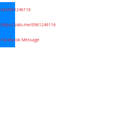
.
tel:0961246116
.
https://zalo.me/0961246116
.
Facebook Message