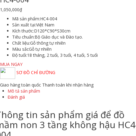
1,050,000
₫
Mã sản phẩm:
HC4-004
Sản xuất tại:
Việt Nam
Kích thước:
D120*C90*S30cm
Tiêu chuẩn:
Bộ Giáo dục và Đào tạo.
Chất liệu:
Gỗ thông tự nhiên
Màu sắc
Gỗ tự nhiên
Độ tuổi:
18 tháng, 2 tuổi, 3 tuổi, 4 tuổi, 5 tuổi
MUA NGAY
SƠ ĐỒ CHỈ ĐƯỜNG
Giao hàng toàn quốc
Thanh toán khi nhận hàng
Mô tả sản phẩm
Đánh giá
Thông tin sản phẩm giá để đồ
mầm non 3 tầng không hậu HC4
004