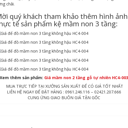
ng chãi.
ời quý khách tham khảo thêm hình ảnh
hực tế sản phẩm kệ mầm non 3 tầng:
Xem thêm sản phẩm:
Giá mầm non 2 tầng gỗ tự nhiên HC4-00
MUA TRỰC TIẾP TẠI XƯỞNG SẢN XUẤT ĐỂ CÓ GIÁ TỐT NHẤT
LIÊN HỆ NGAY ĐỂ ĐẶT HÀNG : 0961.246.116 – 02421.207.666
CUNG ỨNG GIAO BUÔN GIÁ TẬN GỐC