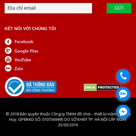
KẾT NỐI VỚI CHÚNG TÔI
.
.
.
© 2018 Bản quyền thuộc Công ty TNHH đồ chơi – thiết bị mầm non Hà
Huy. GPĐKKD SỐ: 0107369495 DO SỞ KHĐT TP. HÀ NỘI CẤP NGÀY
25/03/2016