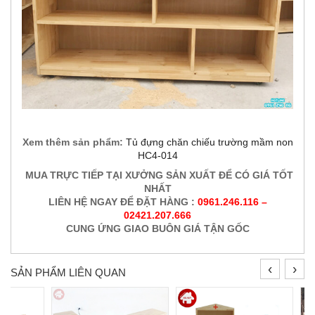
Xem thêm sản phẩm:
Tủ đựng chăn chiếu trường mầm non
HC4-014
MUA TRỰC TIẾP TẠI XƯỞNG SẢN XUẤT ĐỂ CÓ GIÁ TỐT
NHẤT
LIÊN HỆ NGAY ĐỂ ĐẶT HÀNG :
0961.246.116 –
02421.207.666
CUNG ỨNG GIAO BUÔN GIÁ TẬN GỐC
‹
›
SẢN PHẨM LIÊN QUAN