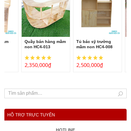
 mầm
Quầy bán hàng mầm
Tủ bác sỹ trường
T
non HC4-013
mầm non HC4-008
s
b
2,350,000
₫
2,500,000
₫
5
HỖ TRỢ TRỰC TUYẾN
HOTLINE