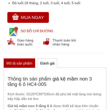
Độ tuổi:
18 tháng, 2 tuổi, 3 tuổi, 4 tuổi, 5 tuổi
THẢM CỎ NHÂN TẠO
GÓC THIÊN NHIÊN, VƯỜN CỔ TÍCH
MUA NGAY
GÓC THƠ VÀ TRUYỆN KỂ
SƠ ĐỒ CHỈ ĐƯỜNG
Giao hàng
Thanh toán khi
toàn quốc
nhận hàng
Mô tả sản phẩm
Đánh giá
Thông tin sản phẩm
giá kệ mầm non
3
tầng 6 ô HC4-005
Kích thước: D120*C90*S30cm độ phủ bề mặt láng mịn bóng
bẩy hấp dẫn trẻ thơ.
Giá kệ mầm non 3 tầng 6 ô
được thiết kế dựa trên chuẩn