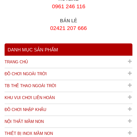
0961 246 116
BÁN LẺ
02421 207 666
DANH MỤC SẢN PHẨM
TRANG CHỦ
ĐỒ CHƠI NGOÀI TRỜI
TB THỂ THAO NGOÀI TRỜI
KHU VUI CHƠI LIÊN HOÀN
ĐỒ CHƠI NHẬP KHẨU
NỘI THẤT MẦM NON
THIẾT BỊ INOX MẦM NON