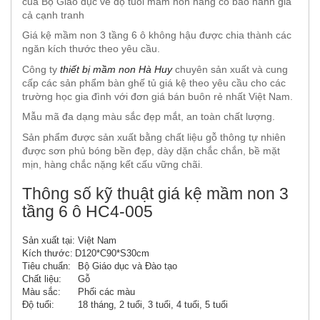
của Bộ Giáo dục về độ tuổi mầm non hàng có bảo hành giá
cả cạnh tranh
Giá kệ mầm non 3 tầng 6 ô không hậu được chia thành các
ngăn kích thước theo yêu cầu.
Công ty
thiết bị mầm non Hà Huy
chuyên sản xuất và cung
cấp các sản phẩm bàn ghế tủ giá kệ theo yêu cầu cho các
trường học gia đình với đơn giá bán buôn rẻ nhất Việt Nam.
Mẫu mã đa dạng màu sắc đẹp mắt, an toàn chất lượng.
Sản phẩm được sản xuất bằng chất liệu gỗ thông tự nhiên
được sơn phủ bóng bền đẹp, dày dặn chắc chắn, bề mặt
mịn, hàng chắc nặng kết cấu vững chãi.
Thông số kỹ thuật giá kệ mầm non 3
tầng 6 ô HC4-005
Sản xuất tại:
Việt Nam
Kích thước:
D120*C90*S30cm
Tiêu chuẩn:
Bộ Giáo dục và Đào tạo
Chất liệu:
Gỗ
Màu sắc:
Phối các màu
Độ tuổi:
18 tháng, 2 tuổi, 3 tuổi, 4 tuổi, 5 tuổi