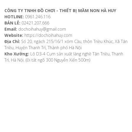
CÔNG TY TNHH ĐỒ CHƠI - THIẾT BỊ MẦM NON HÀ HUY
HOTLINE:
0961.246.116
BÁN LẺ:
02421.207.666
Email:
dochoihahuy@gmail.com
Website:
https://dochoihahuy.com
Địa Chỉ:
Số 20, ngách 215/16/1 xóm Cầu, thôn Triều Khúc, Xã Tân
Triều, Huyện Thanh Trì, Thành phố Hà Nội
Kho Xưởng:
Lô D3-4 Cụm sản xuất làng nghề Tân Triều, Thanh
Trì, Hà Nội. (Đi tắt ngõ 300 Nguyễn Xiển 500m)
VỀ CHÚNG TÔI
Giới thiệu
Video
Bản đồ chỉ dẫn
Chính sách khách hàng
Hướng dẫn mua hàng
Hướng dẫn thanh toán