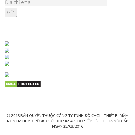
KẾT NỐI VỚI CHÚNG TÔI
© 2018 BẢN QUYỀN THUỘC CÔNG TY TNHH ĐỒ CHƠI – THIẾT BỊ MẦM
NON HÀ HUY. GPĐKKD SỐ: 0107369495 DO SỞ KHĐT TP. HÀ NỘI CẤP
NGÀY 25/03/2016