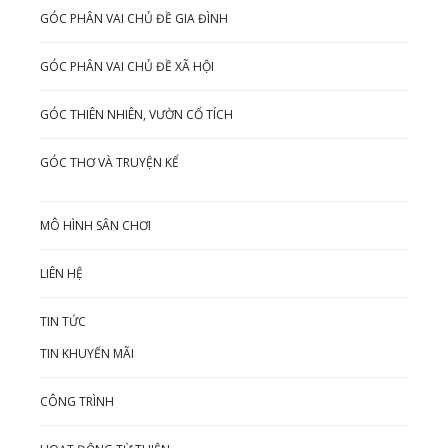
GÓC PHÂN VAI CHỦ ĐỀ GIA ĐÌNH
GÓC PHÂN VAI CHỦ ĐỀ XÃ HỘI
GÓC THIÊN NHIÊN, VƯỜN CỔ TÍCH
GÓC THƠ VÀ TRUYỆN KỂ
MÔ HÌNH SÂN CHƠI
LIÊN HỆ
TIN TỨC
TIN KHUYẾN MÃI
CÔNG TRÌNH