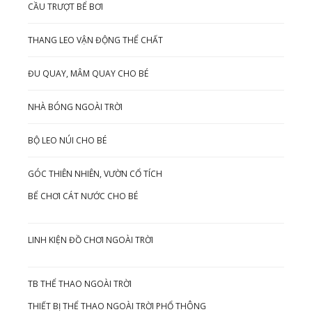
CẦU TRƯỢT BỂ BƠI
THANG LEO VẬN ĐỘNG THỂ CHẤT
ĐU QUAY, MÂM QUAY CHO BÉ
NHÀ BÓNG NGOÀI TRỜI
BỘ LEO NÚI CHO BÉ
GÓC THIÊN NHIÊN, VƯỜN CỔ TÍCH
BỂ CHƠI CÁT NƯỚC CHO BÉ
LINH KIỆN ĐỒ CHƠI NGOÀI TRỜI
TB THỂ THAO NGOÀI TRỜI
THIẾT BỊ THỂ THAO NGOÀI TRỜI PHỔ THÔNG