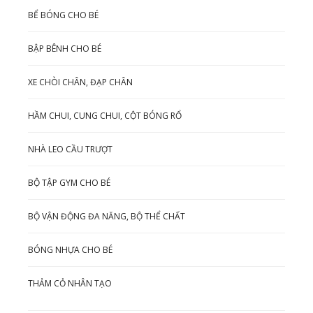
BỂ BÓNG CHO BÉ
BẬP BÊNH CHO BÉ
XE CHÒI CHÂN, ĐẠP CHÂN
HẦM CHUI, CUNG CHUI, CỘT BÓNG RỔ
NHÀ LEO CẦU TRƯỢT
BỘ TẬP GYM CHO BÉ
BỘ VẬN ĐỘNG ĐA NĂNG, BỘ THỂ CHẤT
BÓNG NHỰA CHO BÉ
THẢM CỎ NHÂN TẠO