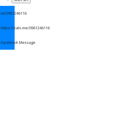
.
tel:0961246116
.
https://zalo.me/0961246116
.
Facebook Message