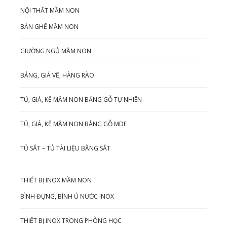
NỘI THẤT MẦM NON
BÀN GHẾ MẦM NON
GIƯỜNG NGỦ MẦM NON
BẢNG, GIÁ VẼ, HÀNG RÀO
TỦ, GIÁ, KỆ MẦM NON BẰNG GỖ TỰ NHIÊN
TỦ, GIÁ, KỆ MẦM NON BẰNG GỖ MDF
TỦ SẮT – TỦ TÀI LIỆU BẰNG SẮT
THIẾT BỊ INOX MẦM NON
BÌNH ĐỰNG, BÌNH Ủ NƯỚC INOX
THIẾT BỊ INOX TRONG PHÒNG HỌC