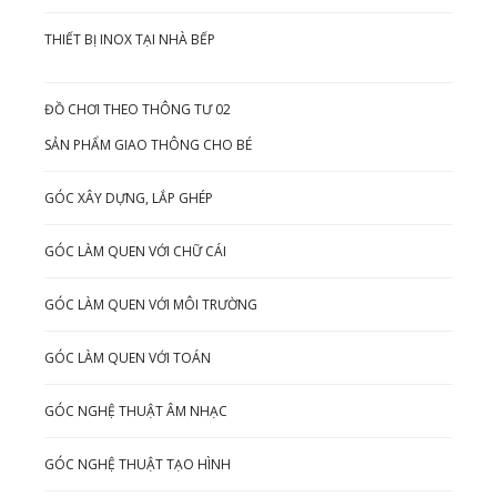
THIẾT BỊ INOX TẠI NHÀ BẾP
ĐỒ CHƠI THEO THÔNG TƯ 02
SẢN PHẨM GIAO THÔNG CHO BÉ
GÓC XÂY DỰNG, LẮP GHÉP
GÓC LÀM QUEN VỚI CHỮ CÁI
GÓC LÀM QUEN VỚI MÔI TRƯỜNG
GÓC LÀM QUEN VỚI TOÁN
GÓC NGHỆ THUẬT ÂM NHẠC
GÓC NGHỆ THUẬT TẠO HÌNH