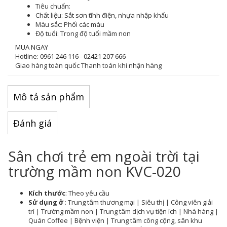
Tiêu chuẩn:
Chất liệu:
Sắt sơn tĩnh điện, nhựa nhập khẩu
Màu sắc
: Phối các màu
Độ tuổi:
Trong độ tuổi mầm non
MUA NGAY
Hotline:
0961 246 116
-
02421 207 666
Giao hàng toàn quốc
Thanh toán khi nhận hàng
Mô tả sản phẩm
Đánh giá
Sân chơi trẻ em ngoài trời tại
trường mầm non KVC-020
Kích thước
: Theo yêu cầu
Sử dụng ở
: Trung tâm thương mại | Siêu thị | Công viên giải
trí | Trường mầm non | Trung tâm dịch vụ tiện ích | Nhà hàng |
Quán Coffee | Bệnh viện | Trung tâm công cộng, sân khu