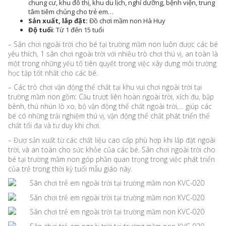
chung cư, khu đô thị, khu du lịch, nghỉ dưỡng, bệnh viện, trung
tâm tiêm chủng cho trẻ em…
Sản xuất, lắp đặt:
Đồ chơi mầm non Hà Huy
Độ tuổi
: Từ 1 đến 15 tuổi
– Sân chơi ngoài trời cho bé tại trường mầm non luôn được các bé
yêu thích, 1 sân chơi ngoài trời với nhiều trò chơi thú vị, an toàn là
một trong những yếu tố tiên quyết trong việc xây dựng môi trường
học tập tốt nhất cho các bé.
– Các trò chơi vận động thể chất tại khu vui chơi ngoài trời tại
trường mầm non gồm: Cầu trượt liên hoàn ngoài trời, xích đu, bập
bênh, thú nhún lò xo, bộ vận động thể chất ngoài trời,… giúp các
bé có những trải nghiệm thú vị, vận động thể chất phát triển thể
chất tối đa và tư duy khi chơi.
– Đượ sản xuất từ các chất liệu cao cấp phù hợp khi lắp đặt ngoài
trời, và an toàn cho sức khỏe của các bé. Sân chơi ngoài trời cho
bé tại trường mầm non góp phần quan trọng trong việc phát triển
của trẻ trong thời kỳ tuổi mẫu giáo này.