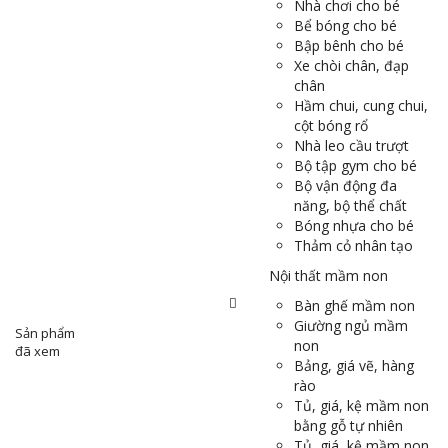
Nhà chơi cho bé
Bể bóng cho bé
Bập bênh cho bé
Xe chòi chân, đạp
chân
Hầm chui, cung chui,
cột bóng rổ
Nhà leo cầu trượt
Bộ tập gym cho bé
Bộ vận động đa
năng, bộ thể chất
Bóng nhựa cho bé
Thảm cỏ nhân tạo
Nội thất mầm non
Bàn ghế mầm non
Giường ngủ mầm
Sản phẩm
non
đã xem
Bảng, giá vẽ, hàng
rào
Tủ, giá, kệ mầm non
bằng gỗ tự nhiên
Tủ, giá, kệ mầm non