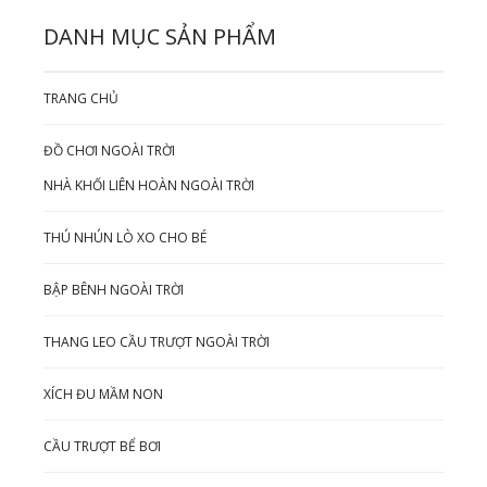
DANH MỤC SẢN PHẨM
TRANG CHỦ
ĐỒ CHƠI NGOÀI TRỜI
NHÀ KHỐI LIÊN HOÀN NGOÀI TRỜI
THÚ NHÚN LÒ XO CHO BÉ
BẬP BÊNH NGOÀI TRỜI
THANG LEO CẦU TRƯỢT NGOÀI TRỜI
XÍCH ĐU MẦM NON
CẦU TRƯỢT BỂ BƠI