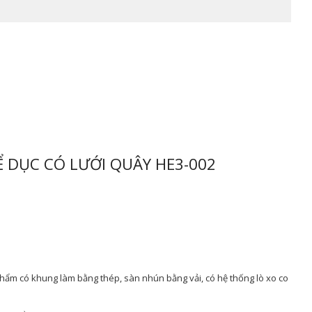
 DỤC CÓ LƯỚI QUÂY HE3-002
hẩm có khung làm bằng thép, sàn nhún bằng vải, có hệ thống lò xo co