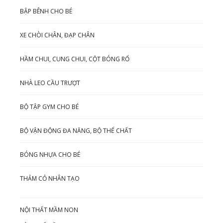
BẬP BÊNH CHO BÉ
XE CHÒI CHÂN, ĐẠP CHÂN
HẦM CHUI, CUNG CHUI, CỘT BÓNG RỔ
NHÀ LEO CẦU TRƯỢT
BỘ TẬP GYM CHO BÉ
BỘ VẬN ĐỘNG ĐA NĂNG, BỘ THỂ CHẤT
BÓNG NHỰA CHO BÉ
THẢM CỎ NHÂN TẠO
NỘI THẤT MẦM NON