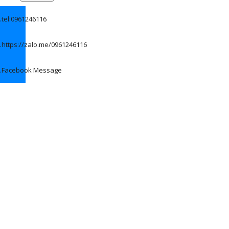
.
tel:0961246116
.
https://zalo.me/0961246116
.
Facebook Message