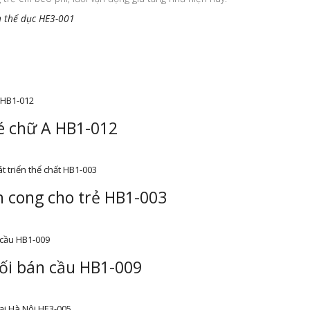
 thể dục HE3-001
bé chữ A HB1-012
h cong cho trẻ HB1-003
hối bán cầu HB1-009