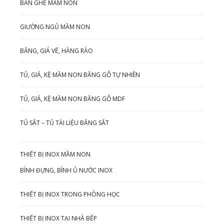
BÀN GHẾ MẦM NON
GIƯỜNG NGỦ MẦM NON
BẢNG, GIÁ VẼ, HÀNG RÀO
TỦ, GIÁ, KỆ MẦM NON BẰNG GỖ TỰ NHIÊN
TỦ, GIÁ, KỆ MẦM NON BẰNG GỖ MDF
TỦ SẮT – TỦ TÀI LIỆU BẰNG SẮT
THIẾT BỊ INOX MẦM NON
BÌNH ĐỰNG, BÌNH Ủ NƯỚC INOX
THIẾT BỊ INOX TRONG PHÒNG HỌC
THIẾT BỊ INOX TẠI NHÀ BẾP