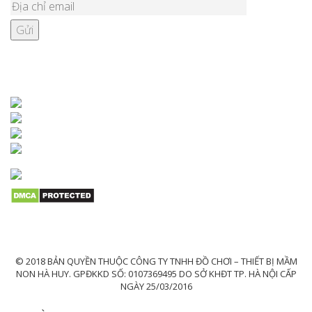
KẾT NỐI VỚI CHÚNG TÔI
© 2018 BẢN QUYỀN THUỘC CÔNG TY TNHH ĐỒ CHƠI – THIẾT BỊ MẦM
NON HÀ HUY. GPĐKKD SỐ: 0107369495 DO SỞ KHĐT TP. HÀ NỘI CẤP
NGÀY 25/03/2016