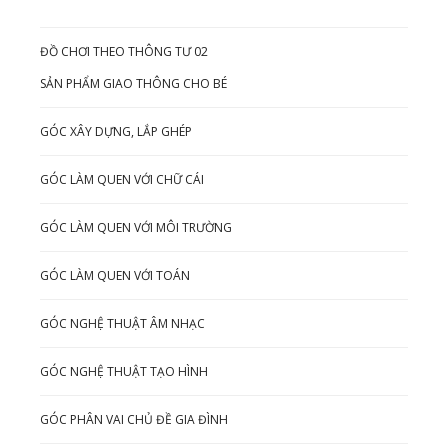
ĐỒ CHƠI THEO THÔNG TƯ 02
SẢN PHẨM GIAO THÔNG CHO BÉ
GÓC XÂY DỰNG, LẮP GHÉP
GÓC LÀM QUEN VỚI CHỮ CÁI
GÓC LÀM QUEN VỚI MÔI TRƯỜNG
GÓC LÀM QUEN VỚI TOÁN
GÓC NGHỆ THUẬT ÂM NHẠC
GÓC NGHỆ THUẬT TẠO HÌNH
GÓC PHÂN VAI CHỦ ĐỀ GIA ĐÌNH