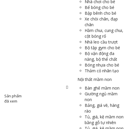
Nhà chơi cho bé
Bể bóng cho bé
Bập bênh cho bé
Xe chòi chân, đạp
chân
Hầm chui, cung chui,
cột bóng rổ
Nhà leo cầu trượt
Bộ tập gym cho bé
Bộ vận động đa
năng, bộ thể chất
Bóng nhựa cho bé
Thảm cỏ nhân tạo
Nội thất mầm non
Bàn ghế mầm non
Giường ngủ mầm
Sản phẩm
non
đã xem
Bảng, giá vẽ, hàng
rào
Tủ, giá, kệ mầm non
bằng gỗ tự nhiên
Tủ, giá, kệ mầm non