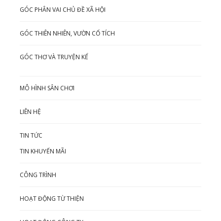
GÓC PHÂN VAI CHỦ ĐỀ XÃ HỘI
GÓC THIÊN NHIÊN, VƯỜN CỔ TÍCH
GÓC THƠ VÀ TRUYỆN KỂ
MÔ HÌNH SÂN CHƠI
LIÊN HỆ
TIN TỨC
TIN KHUYẾN MÃI
CÔNG TRÌNH
HOẠT ĐỘNG TỪ THIỆN