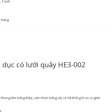
, 5 tuổi
n hàng
 dục có lưới quây HE3-002
khung làm bằng thép, sàn nhún bằng vải, có hệ thống lò xo co giãn
ổi