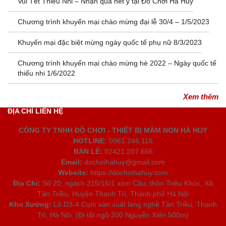
Vui Tết Thiếu Nhi – Nhận quà hết ý tại Đồ Chơi Hà Huy
Chương trình khuyến mại chào mừng đại lễ 30/4 – 1/5/2023
Khuyến mại đặc biệt mừng ngày quốc tế phụ nữ 8/3/2023
Chương trình khuyến mại chào mừng hè 2022 – Ngày quốc tế
thiếu nhi 1/6/2022
Xem thêm
ĐỊA CHỈ LIÊN HỆ
CÔNG TY TNHH ĐỒ CHƠI - THIẾT BỊ MẦM NON HÀ HUY
HOTLINE:
0961.246.116
BÁN LẺ:
02421.207.666
Email:
dochoihahuy@gmail.com
Website:
https://dochoihahuy.com
Địa Chỉ:
Số 20, ngách 215/16/1 xóm Cầu, thôn Triều Khúc, Xã
Tân Triều, Huyện Thanh Trì, Thành phố Hà Nội
Kho Xưởng:
Lô D3-4 Cụm sản xuất làng nghề Tân Triều, Thanh
Trì, Hà Nội. (Đi tắt ngõ 300 Nguyễn Xiển 500m)