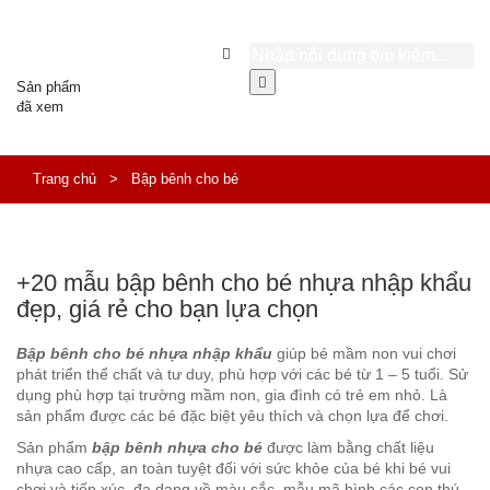
Sản phẩm
đã xem
Trang chủ
>
Bập bênh cho bé
+20 mẫu bập bênh cho bé nhựa nhập khẩu
đẹp, giá rẻ cho bạn lựa chọn
Bập bênh cho bé nhựa nhập khẩu
giúp bé mầm non vui chơi
phát triển thể chất và tư duy, phù hợp với các bé từ 1 – 5 tuổi. Sử
dụng phù hợp tại trường mầm non, gia đình có trẻ em nhỏ. Là
sản phẩm được các bé đặc biệt yêu thích và chọn lựa để chơi.
Sản phẩm
bập bênh nhựa cho bé
được làm bằng chất liệu
nhựa cao cấp, an toàn tuyệt đối với sức khỏe của bé khi bé vui
chơi và tiếp xúc, đa dạng về màu sắc, mẫu mã hình các con thú