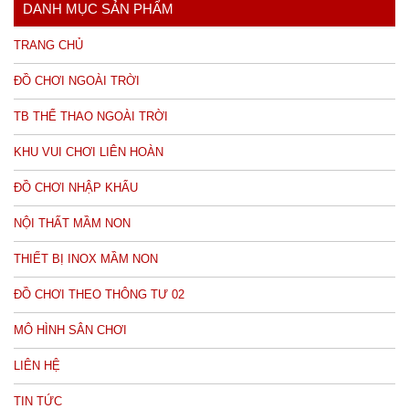
DANH MỤC SẢN PHẨM
TRANG CHỦ
ĐỒ CHƠI NGOÀI TRỜI
TB THỂ THAO NGOÀI TRỜI
KHU VUI CHƠI LIÊN HOÀN
ĐỒ CHƠI NHẬP KHẨU
NỘI THẤT MẦM NON
THIẾT BỊ INOX MẦM NON
ĐỒ CHƠI THEO THÔNG TƯ 02
MÔ HÌNH SÂN CHƠI
LIÊN HỆ
TIN TỨC