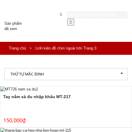
Sản phẩm
đã xem
Trang chủ
>
Linh kiện đồ chơi ngoài trời
Trang 3
THỨ TỰ MẶC ĐỊNH
Tay nắm xà đu nhập khẩu MT-217
150,000
₫