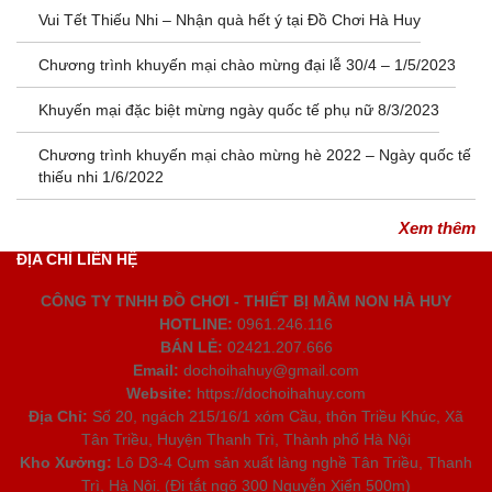
Vui Tết Thiếu Nhi – Nhận quà hết ý tại Đồ Chơi Hà Huy
Chương trình khuyến mại chào mừng đại lễ 30/4 – 1/5/2023
Khuyến mại đặc biệt mừng ngày quốc tế phụ nữ 8/3/2023
Chương trình khuyến mại chào mừng hè 2022 – Ngày quốc tế
thiếu nhi 1/6/2022
Xem thêm
ĐỊA CHỈ LIÊN HỆ
CÔNG TY TNHH ĐỒ CHƠI - THIẾT BỊ MẦM NON HÀ HUY
HOTLINE:
0961.246.116
BÁN LẺ:
02421.207.666
Email:
dochoihahuy@gmail.com
Website:
https://dochoihahuy.com
Địa Chỉ:
Số 20, ngách 215/16/1 xóm Cầu, thôn Triều Khúc, Xã
Tân Triều, Huyện Thanh Trì, Thành phố Hà Nội
Kho Xưởng:
Lô D3-4 Cụm sản xuất làng nghề Tân Triều, Thanh
Trì, Hà Nội. (Đi tắt ngõ 300 Nguyễn Xiển 500m)