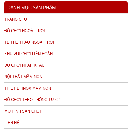
DANH MỤC SẢN PHẨM
TRANG CHỦ
ĐỒ CHƠI NGOÀI TRỜI
TB THỂ THAO NGOÀI TRỜI
KHU VUI CHƠI LIÊN HOÀN
ĐỒ CHƠI NHẬP KHẨU
NỘI THẤT MẦM NON
THIẾT BỊ INOX MẦM NON
ĐỒ CHƠI THEO THÔNG TƯ 02
MÔ HÌNH SÂN CHƠI
LIÊN HỆ