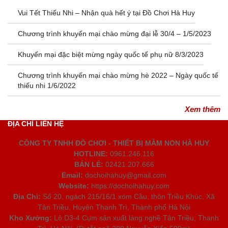
Vui Tết Thiếu Nhi – Nhận quà hết ý tại Đồ Chơi Hà Huy
Chương trình khuyến mại chào mừng đại lễ 30/4 – 1/5/2023
Khuyến mại đặc biệt mừng ngày quốc tế phụ nữ 8/3/2023
Chương trình khuyến mại chào mừng hè 2022 – Ngày quốc tế
thiếu nhi 1/6/2022
Xem thêm
ĐỊA CHỈ LIÊN HỆ
CÔNG TY TNHH ĐỒ CHƠI - THIẾT BỊ MẦM NON HÀ HUY
HOTLINE:
0961.246.116
BÁN LẺ:
02421.207.666
Email:
dochoihahuy@gmail.com
Website:
https://dochoihahuy.com
Địa Chỉ:
Số 20, ngách 215/16/1 xóm Cầu, thôn Triều Khúc, Xã
Tân Triều, Huyện Thanh Trì, Thành phố Hà Nội
Kho Xưởng:
Lô D3-4 Cụm sản xuất làng nghề Tân Triều, Thanh