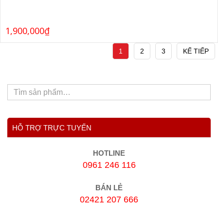
1,900,000
₫
1
2
3
KẾ TIẾP
HỖ TRỢ TRỰC TUYẾN
HOTLINE
0961 246 116
BÁN LẺ
02421 207 666