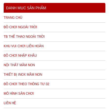
DANH MỤC SẢN PHẨM
TRANG CHỦ
ĐỒ CHƠI NGOÀI TRỜI
TB THỂ THAO NGOÀI TRỜI
KHU VUI CHƠI LIÊN HOÀN
ĐỒ CHƠI NHẬP KHẨU
NỘI THẤT MẦM NON
THIẾT BỊ INOX MẦM NON
ĐỒ CHƠI THEO THÔNG TƯ 02
MÔ HÌNH SÂN CHƠI
LIÊN HỆ