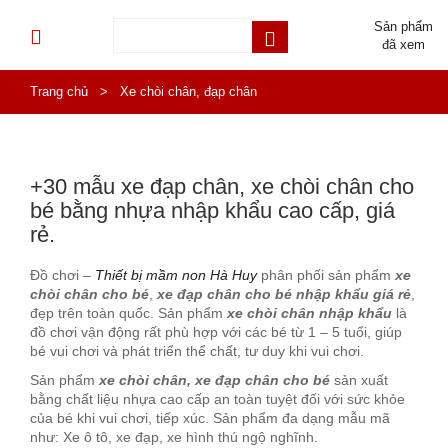
Sản phẩm
đã xem
Trang chủ
>
Xe chòi chân, đạp chân
+30 mẫu xe đạp chân, xe chòi chân cho
bé bằng nhựa nhập khẩu cao cấp, giá
rẻ.
Đồ chơi –
Thiết bị mầm non Hà Huy
phân phối sản phẩm
xe
chòi chân cho bé
,
xe đạp chân cho bé nhập khẩu giá rẻ
,
đẹp trên toàn quốc. Sản phẩm
xe chòi chân nhập khẩu
là
đồ chơi vận động rất phù hợp với các bé từ 1 – 5 tuổi, giúp
bé vui chơi và phát triển thể chất, tư duy khi vui chơi.
Sản phẩm
xe chòi chân, xe đạp chân cho bé
sản xuất
bằng chất liệu nhựa cao cấp an toàn tuyệt đối với sức khỏe
của bé khi vui chơi, tiếp xúc. Sản phẩm đa dạng mẫu mã
như: Xe ô tô, xe đạp, xe hình thú ngộ nghĩnh.