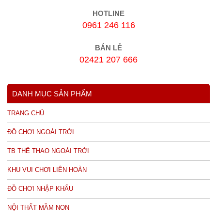
HOTLINE
0961 246 116
BÁN LẺ
02421 207 666
DANH MỤC SẢN PHẨM
TRANG CHỦ
ĐỒ CHƠI NGOÀI TRỜI
TB THỂ THAO NGOÀI TRỜI
KHU VUI CHƠI LIÊN HOÀN
ĐỒ CHƠI NHẬP KHẨU
NỘI THẤT MẦM NON