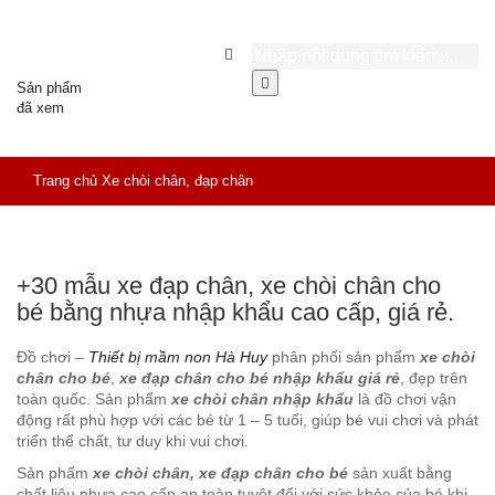
Sản phẩm
đã xem
Trang chủ
Xe chòi chân, đạp chân
+30 mẫu xe đạp chân, xe chòi chân cho
bé bằng nhựa nhập khẩu cao cấp, giá rẻ.
Đồ chơi –
Thiết bị mầm non Hà Huy
phân phối sản phẩm
xe chòi
chân cho bé
,
xe đạp chân cho bé nhập khẩu giá rẻ
, đẹp trên
toàn quốc. Sản phẩm
xe chòi chân nhập khẩu
là đồ chơi vận
động rất phù hợp với các bé từ 1 – 5 tuổi, giúp bé vui chơi và phát
triển thể chất, tư duy khi vui chơi.
Sản phẩm
xe chòi chân, xe đạp chân cho bé
sản xuất bằng
chất liệu nhựa cao cấp an toàn tuyệt đối với sức khỏe của bé khi