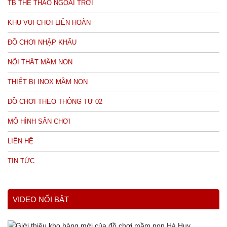
TB THỂ THAO NGOÀI TRỜI
KHU VUI CHƠI LIÊN HOÀN
ĐỒ CHƠI NHẬP KHẨU
NỘI THẤT MẦM NON
THIẾT BỊ INOX MẦM NON
ĐỒ CHƠI THEO THÔNG TƯ 02
MÔ HÌNH SÂN CHƠI
LIÊN HỆ
TIN TỨC
VIDEO NỔI BẬT