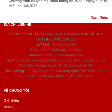
Chương trình khuyến mại chào mừng hè 2022 – Ngày quốc tế
thiếu nhi 1/6/2022
Xem thêm
ĐỊA CHỈ LIÊN HỆ
CÔNG TY TNHH ĐỒ CHƠI - THIẾT BỊ MẦM NON HÀ HUY
HOTLINE:
0961.246.116
BÁN LẺ:
02421.207.666
Email:
dochoihahuy@gmail.com
Website:
https://dochoihahuy.com
Địa Chỉ:
Số 20, ngách 215/16/1 xóm Cầu, thôn Triều Khúc, Xã
Tân Triều, Huyện Thanh Trì, Thành phố Hà Nội
Kho Xưởng:
Lô D3-4 Cụm sản xuất làng nghề Tân Triều, Thanh
Trì, Hà Nội. (Đi tắt ngõ 300 Nguyễn Xiển 500m)
VỀ CHÚNG TÔI
Giới thiệu
Video