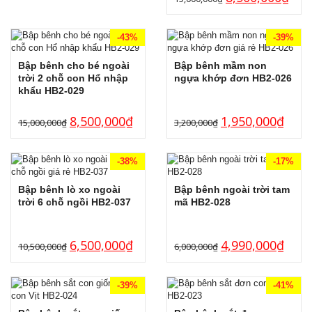
-43%
-39%
Bập bênh cho bé ngoài
Bập bênh mầm non
trời 2 chỗ con Hổ nhập
ngựa khớp đơn HB2-026
khẩu HB2-029
8,500,000
₫
1,950,000
₫
15,000,000
₫
3,200,000
₫
-38%
-17%
Bập bênh lò xo ngoài
Bập bênh ngoài trời tam
trời 6 chỗ ngồi HB2-037
mã HB2-028
6,500,000
₫
4,990,000
₫
10,500,000
₫
6,000,000
₫
-39%
-41%