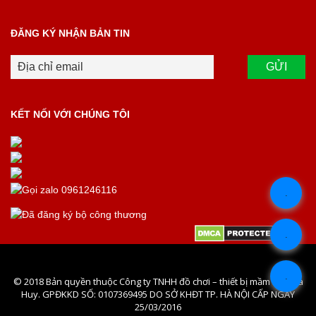
ĐĂNG KÝ NHẬN BẢN TIN
KẾT NỐI VỚI CHÚNG TÔI
.
.
.
© 2018 Bản quyền thuộc Công ty TNHH đồ chơi – thiết bị mầm non Hà
Huy. GPĐKKD SỐ: 0107369495 DO SỞ KHĐT TP. HÀ NỘI CẤP NGÀY
25/03/2016