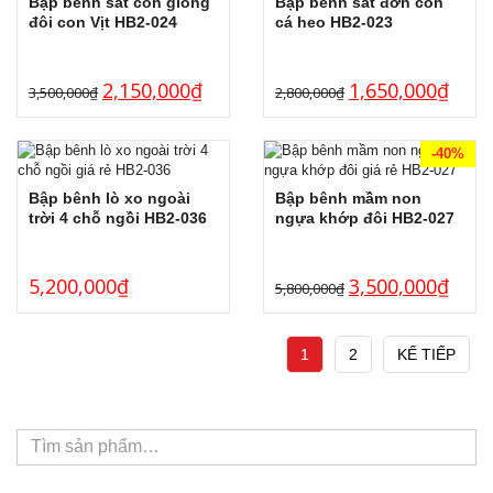
Bập bênh sắt con giống
Bập bênh sắt đơn con
đôi con Vịt HB2-024
cá heo HB2-023
2,150,000
₫
1,650,000
₫
3,500,000
₫
2,800,000
₫
-40%
Bập bênh lò xo ngoài
Bập bênh mầm non
trời 4 chỗ ngồi HB2-036
ngựa khớp đôi HB2-027
5,200,000
₫
3,500,000
₫
5,800,000
₫
1
2
KẾ TIẾP