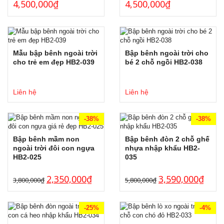
4,500,000
₫
4,500,000
₫
Mẫu bập bênh ngoài trời
Bập bênh ngoài trời cho
cho trẻ em đẹp HB2-039
bé 2 chỗ ngồi HB2-038
Liên hệ
Liên hệ
-38%
-38%
Bập bênh mầm non
Bập bênh đòn 2 chỗ ghế
ngoài trời đôi con ngựa
nhựa nhập khẩu HB2-
HB2-025
035
2,350,000
₫
3,590,000
₫
3,800,000
₫
5,800,000
₫
-25%
-4%