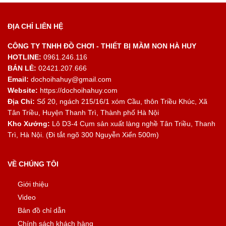
ĐỊA CHỈ LIÊN HỆ
CÔNG TY TNHH ĐỒ CHƠI - THIẾT BỊ MẦM NON HÀ HUY
HOTLINE:
0961.246.116
BÁN LẺ:
02421.207.666
Email:
dochoihahuy@gmail.com
Website:
https://dochoihahuy.com
Địa Chỉ:
Số 20, ngách 215/16/1 xóm Cầu, thôn Triều Khúc, Xã
Tân Triều, Huyện Thanh Trì, Thành phố Hà Nội
Kho Xưởng:
Lô D3-4 Cụm sản xuất làng nghề Tân Triều, Thanh
Trì, Hà Nội. (Đi tắt ngõ 300 Nguyễn Xiển 500m)
VỀ CHÚNG TÔI
Giới thiệu
Video
Bản đồ chỉ dẫn
Chính sách khách hàng