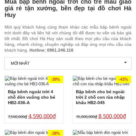
Mua bập bênh ngoài trời cho trẻ mẫu giáo
giá rẻ tận xưởng, bền đẹp tại đồ chơi Hà
Huy
Mời quý khách hàng cùng tham khảo các mẫu bập bênh ngoài
trời dưới đây và liên hệ với chúng tôi để được tư vấn và báo giá
tốt nhất. Đồ chơi Hà Huy sản xuất theo mọi yêu cầu của khách
hàng, nhanh chóng, chuyên nghiệp và đáp ứng mọi nhu cầu của
khách hàng.
Hotline: 0961.246.116
MỚI NHẤT
-39%
-43%
Bập bênh ngoài trời 4
Bập bênh cho bé ngoài
chỗ đòn vuông cho bé
trời 2 chỗ con rùa nhập
HB2-036-A
khẩu HB2-045
4,590,000
₫
8,500,000
₫
7,500,000
₫
15,000,000
₫
-38%