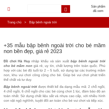
Sản phẩm
đã xem
Trang chủ
>
Bập bênh ngoài trời
+35 mẫu bập bênh ngoài trời cho bé mầm
non bền đẹp, giá rẻ 2023
Đồ chơi Hà Huy
nhập khẩu và sản xuất
bập bênh ngoài trời
cho bé mầm non
giá rẻ, uy tín, chất lượng trên toàn quốc. Phù
hợp với các bé độ tuổi từ 2 – 5 tuổi, sử dụng tại các trường mầm
non, khu vui chơi công cộng cho bé. Giúp bé vui chơi phát triển
thể chất và tư duy.
Bập bênh ngoài trời
được thiết kế đa dạng mẫu mã: 2 chỗ ngồi,
4 chỗ ngồi, 6 chỗ ngồi cho các bé cùng chơi 1 lúc, đảm bảo độ an
toàn nhất. Sử dụng chất liệu sắt và nhựa cao cấp, với nhiều hình
con vật ngộ nghĩnh, tuyệt đối an toàn cho bé vui chơi và tiếp xúc.