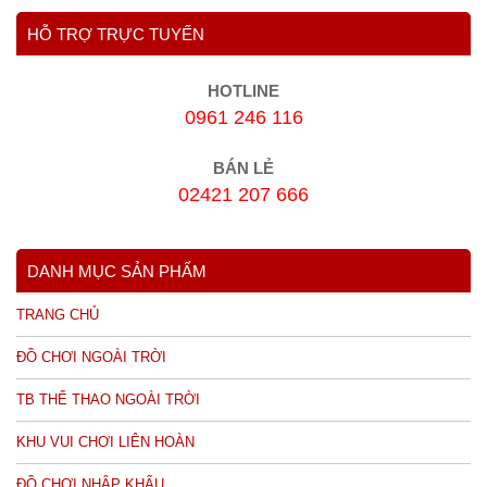
HỖ TRỢ TRỰC TUYẾN
HOTLINE
0961 246 116
BÁN LẺ
02421 207 666
DANH MỤC SẢN PHẨM
TRANG CHỦ
ĐỒ CHƠI NGOÀI TRỜI
TB THỂ THAO NGOÀI TRỜI
KHU VUI CHƠI LIÊN HOÀN
ĐỒ CHƠI NHẬP KHẨU