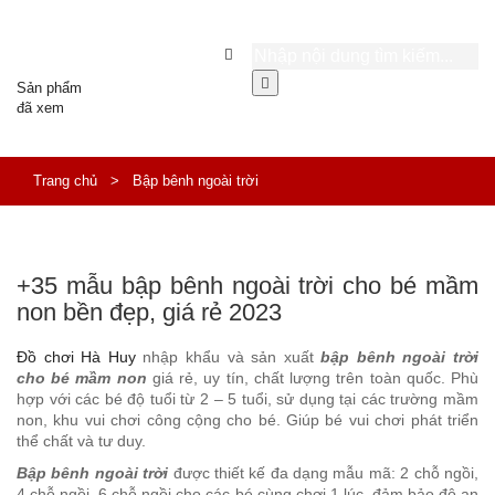
Sản phẩm
đã xem
Trang chủ
>
Bập bênh ngoài trời
+35 mẫu bập bênh ngoài trời cho bé mầm
non bền đẹp, giá rẻ 2023
Đồ chơi Hà Huy
nhập khẩu và sản xuất
bập bênh ngoài trời
cho bé mầm non
giá rẻ, uy tín, chất lượng trên toàn quốc. Phù
hợp với các bé độ tuổi từ 2 – 5 tuổi, sử dụng tại các trường mầm
non, khu vui chơi công cộng cho bé. Giúp bé vui chơi phát triển
thể chất và tư duy.
Bập bênh ngoài trời
được thiết kế đa dạng mẫu mã: 2 chỗ ngồi,
4 chỗ ngồi, 6 chỗ ngồi cho các bé cùng chơi 1 lúc, đảm bảo độ an