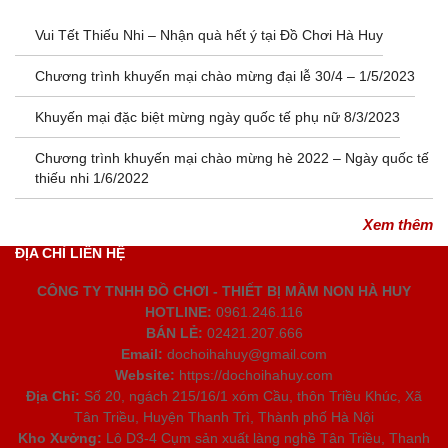
Vui Tết Thiếu Nhi – Nhận quà hết ý tại Đồ Chơi Hà Huy
Chương trình khuyến mại chào mừng đại lễ 30/4 – 1/5/2023
Khuyến mại đặc biệt mừng ngày quốc tế phụ nữ 8/3/2023
Chương trình khuyến mại chào mừng hè 2022 – Ngày quốc tế
thiếu nhi 1/6/2022
Xem thêm
ĐỊA CHỈ LIÊN HỆ
CÔNG TY TNHH ĐỒ CHƠI - THIẾT BỊ MẦM NON HÀ HUY
HOTLINE:
0961.246.116
BÁN LẺ:
02421.207.666
Email:
dochoihahuy@gmail.com
Website:
https://dochoihahuy.com
Địa Chỉ:
Số 20, ngách 215/16/1 xóm Cầu, thôn Triều Khúc, Xã
Tân Triều, Huyện Thanh Trì, Thành phố Hà Nội
Kho Xưởng:
Lô D3-4 Cụm sản xuất làng nghề Tân Triều, Thanh