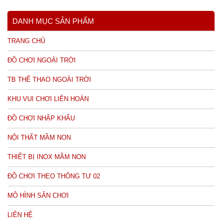
DANH MỤC SẢN PHẨM
TRANG CHỦ
ĐỒ CHƠI NGOÀI TRỜI
TB THỂ THAO NGOÀI TRỜI
KHU VUI CHƠI LIÊN HOÀN
ĐỒ CHƠI NHẬP KHẨU
NỘI THẤT MẦM NON
THIẾT BỊ INOX MẦM NON
ĐỒ CHƠI THEO THÔNG TƯ 02
MÔ HÌNH SÂN CHƠI
LIÊN HỆ