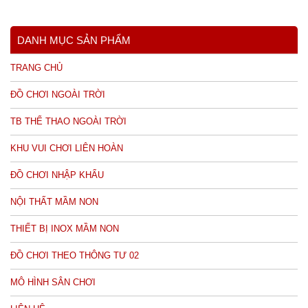
DANH MỤC SẢN PHẨM
TRANG CHỦ
ĐỒ CHƠI NGOÀI TRỜI
TB THỂ THAO NGOÀI TRỜI
KHU VUI CHƠI LIÊN HOÀN
ĐỒ CHƠI NHẬP KHẨU
NỘI THẤT MẦM NON
THIẾT BỊ INOX MẦM NON
ĐỒ CHƠI THEO THÔNG TƯ 02
MÔ HÌNH SÂN CHƠI