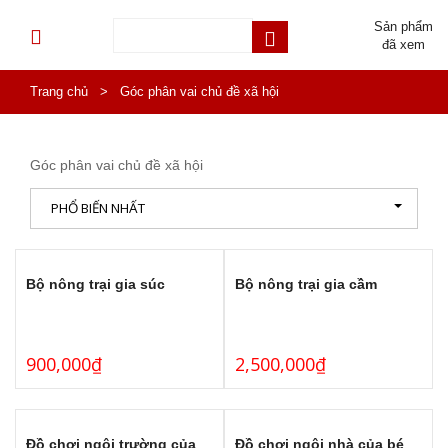
Sản phẩm
đã xem
Trang chủ
>
Góc phân vai chủ đề xã hội
Góc phân vai chủ đề xã hội
PHỔ BIẾN NHẤT
Bộ nông trại gia súc
Bộ nông trại gia cầm
900,000
₫
2,500,000
₫
Đồ chơi ngôi trường của
Đồ chơi ngôi nhà của bé