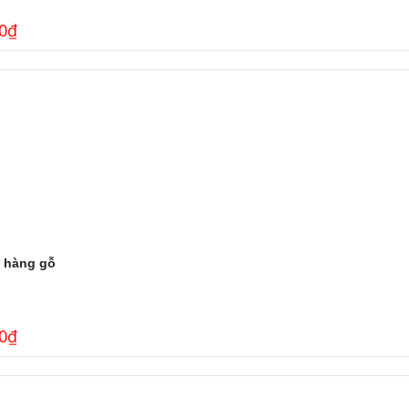
0
₫
 hàng gỗ
0
₫