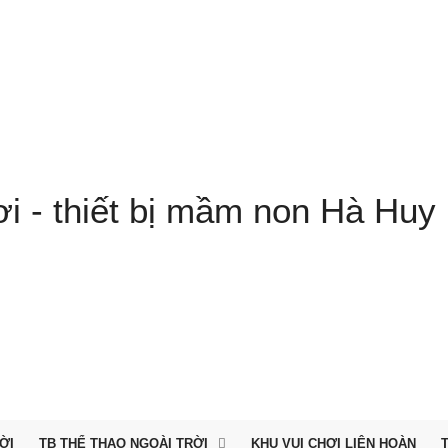
ỜI
TB THỂ THAO NGOÀI TRỜI
KHU VUI CHƠI LIÊN HOÀN