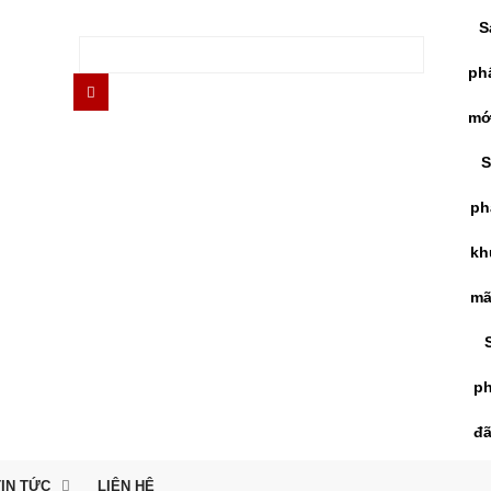
S
ph
mớ
S
ph
kh
mã
p
đ
TIN TỨC
LIÊN HỆ