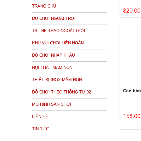
TRANG CHỦ
820,00
ĐỒ CHƠI NGOÀI TRỜI
TB THỂ THAO NGOÀI TRỜI
KHU VUI CHƠI LIÊN HOÀN
ĐỒ CHƠI NHẬP KHẨU
NỘI THẤT MẦM NON
THIẾT BỊ INOX MẦM NON
Cân bán
ĐỒ CHƠI THEO THÔNG TƯ 02
MÔ HÌNH SÂN CHƠI
158,00
LIÊN HỆ
TIN TỨC