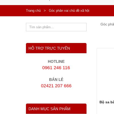
Trang chủ
>
Góc phân vai chủ đề xã hội
Góc phân
HỖ TRỢ TRỰC TUYẾN
HOTLINE
0961 246 116
BÁN LẺ
02421 207 666
Bộ sa b
DANH MỤC SẢN PHẨM