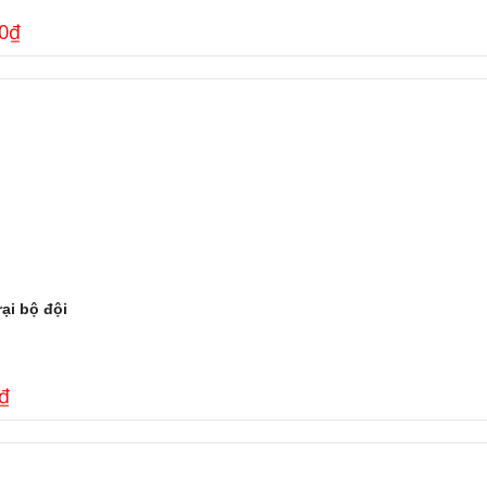
0
₫
ại bộ đội
₫