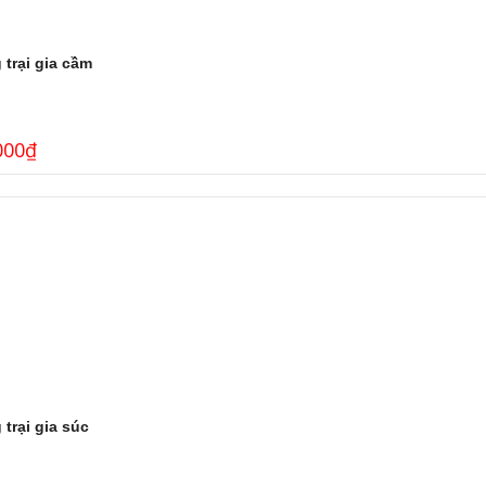
trại gia cầm
000
₫
trại gia súc