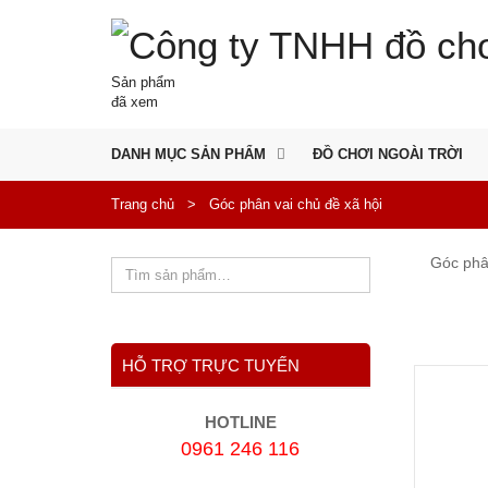
Sản phẩm
đã xem
DANH MỤC SẢN PHẨM
ĐỒ CHƠI NGOÀI TRỜI
Trang chủ
>
Góc phân vai chủ đề xã hội
Góc phân
HỖ TRỢ TRỰC TUYẾN
HOTLINE
0961 246 116