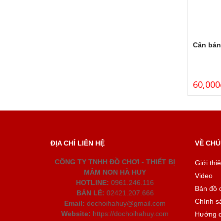
Cân bán
60,000
ĐỊA CHỈ LIÊN HỆ
VỀ CHÚ
CÔNG TY TNHH ĐỒ CHƠI - THIẾT BỊ
Giới thi
MẦM NON HÀ HUY
Video
HOTLINE:
0961.246.116
Bản đồ 
BÁN LẺ:
02421.207.666
Chính s
Email:
dochoihahuy@gmail.com
Website:
https://dochoihahuy.com
Hướng 