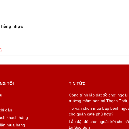
 hàng nhựa
₫
NG TÔI
TIN TỨC
ệu
Công trình lắp đặt đồ chơi ngoài 
trường mầm non tại Thạch Thất,
Tư vấn chọn mua bập bênh ngoài
chỉ dẫn
cho quán cafe phù hợp?
ách khách hàng
Lắp đặt đồ chơi ngoài trời cho sâ
dẫn mua hàng
tại Sóc Sơn