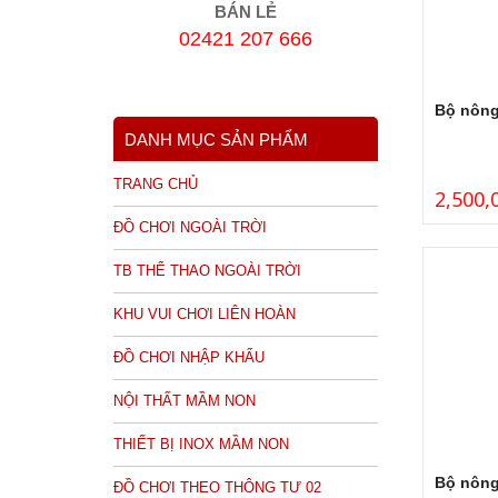
BÁN LẺ
02421 207 666
Bộ nông 
DANH MỤC SẢN PHẨM
TRANG CHỦ
2,500,
ĐỒ CHƠI NGOÀI TRỜI
TB THỂ THAO NGOÀI TRỜI
KHU VUI CHƠI LIÊN HOÀN
ĐỒ CHƠI NHẬP KHẨU
NỘI THẤT MẦM NON
THIẾT BỊ INOX MẦM NON
Bộ nông 
ĐỒ CHƠI THEO THÔNG TƯ 02