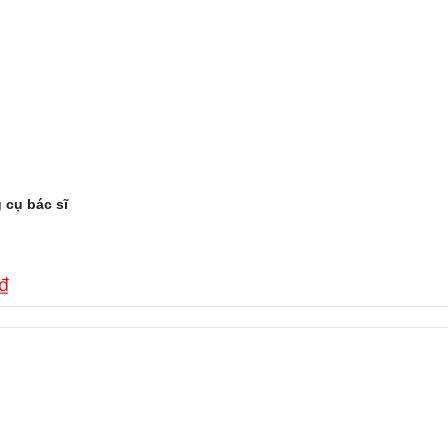
 cụ bác sĩ
₫