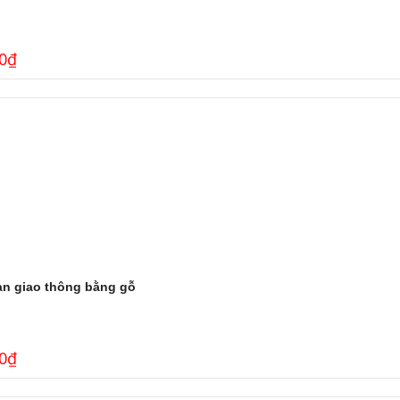
0
₫
àn giao thông bằng gỗ
0
₫