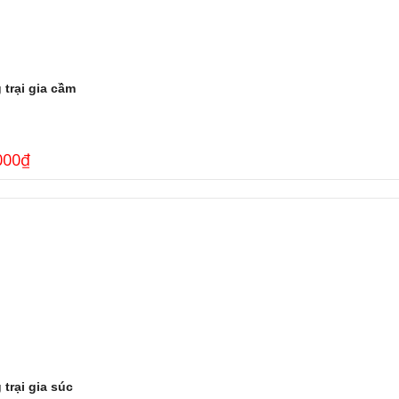
trại gia cầm
000
₫
trại gia súc