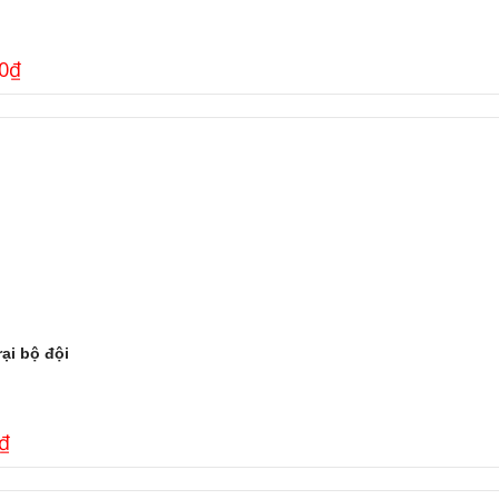
0
₫
ại bộ đội
₫