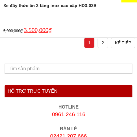
Xe đẩy thức ăn 2 tầng inox cao cấp HD3-029
3,500,000
₫
5,000,000
₫
1
2
KẾ TIẾP
HỖ TRỢ TRỰC TUYẾN
HOTLINE
0961 246 116
BÁN LẺ
02421 207 666