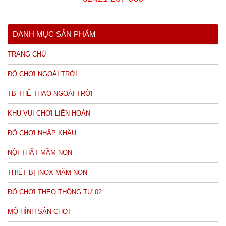
DANH MỤC SẢN PHẨM
TRANG CHỦ
ĐỒ CHƠI NGOÀI TRỜI
TB THỂ THAO NGOÀI TRỜI
KHU VUI CHƠI LIÊN HOÀN
ĐỒ CHƠI NHẬP KHẨU
NỘI THẤT MẦM NON
THIẾT BỊ INOX MẦM NON
ĐỒ CHƠI THEO THÔNG TƯ 02
MÔ HÌNH SÂN CHƠI