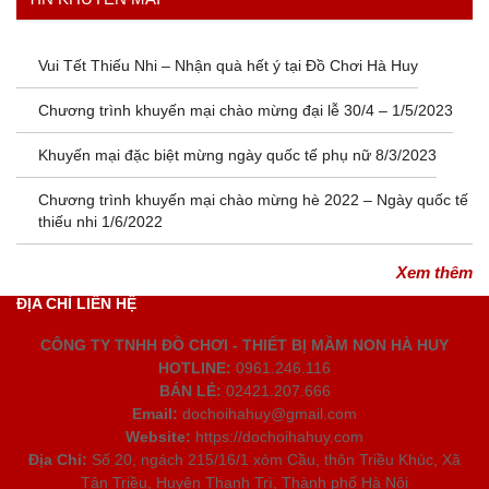
Vui Tết Thiếu Nhi – Nhận quà hết ý tại Đồ Chơi Hà Huy
Chương trình khuyến mại chào mừng đại lễ 30/4 – 1/5/2023
Khuyến mại đặc biệt mừng ngày quốc tế phụ nữ 8/3/2023
Chương trình khuyến mại chào mừng hè 2022 – Ngày quốc tế
thiếu nhi 1/6/2022
Xem thêm
ĐỊA CHỈ LIÊN HỆ
CÔNG TY TNHH ĐỒ CHƠI - THIẾT BỊ MẦM NON HÀ HUY
HOTLINE:
0961.246.116
BÁN LẺ:
02421.207.666
Email:
dochoihahuy@gmail.com
Website:
https://dochoihahuy.com
Địa Chỉ:
Số 20, ngách 215/16/1 xóm Cầu, thôn Triều Khúc, Xã
Tân Triều, Huyện Thanh Trì, Thành phố Hà Nội