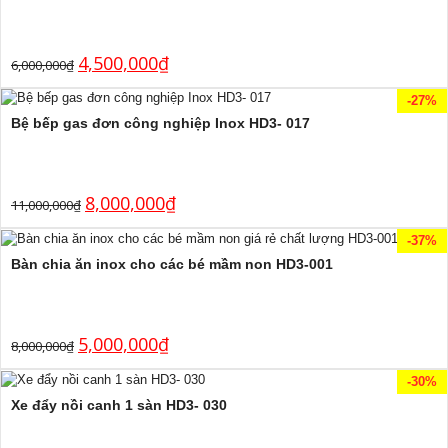
4,500,000
₫
6,000,000
₫
-27%
Bệ bếp gas đơn công nghiệp Inox HD3- 017
8,000,000
₫
11,000,000
₫
-37%
Bàn chia ăn inox cho các bé mầm non HD3-001
5,000,000
₫
8,000,000
₫
-30%
Xe đẩy nồi canh 1 sàn HD3- 030