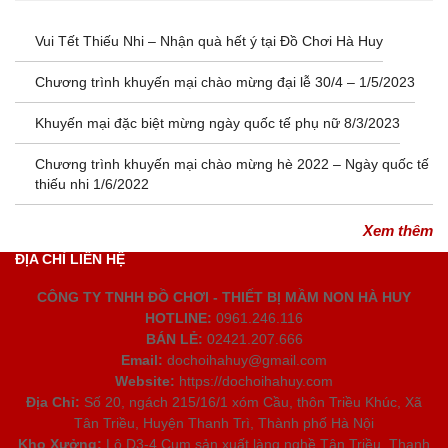
Vui Tết Thiếu Nhi – Nhận quà hết ý tại Đồ Chơi Hà Huy
Chương trình khuyến mại chào mừng đại lễ 30/4 – 1/5/2023
Khuyến mại đặc biệt mừng ngày quốc tế phụ nữ 8/3/2023
Chương trình khuyến mại chào mừng hè 2022 – Ngày quốc tế
thiếu nhi 1/6/2022
Xem thêm
ĐỊA CHỈ LIÊN HỆ
CÔNG TY TNHH ĐỒ CHƠI - THIẾT BỊ MẦM NON HÀ HUY
HOTLINE:
0961.246.116
BÁN LẺ:
02421.207.666
Email:
dochoihahuy@gmail.com
Website:
https://dochoihahuy.com
Địa Chỉ:
Số 20, ngách 215/16/1 xóm Cầu, thôn Triều Khúc, Xã
Tân Triều, Huyện Thanh Trì, Thành phố Hà Nội
Kho Xưởng:
Lô D3-4 Cụm sản xuất làng nghề Tân Triều, Thanh