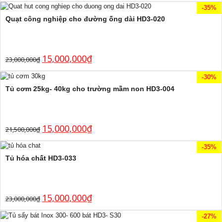
-35%
Quạt công nghiệp cho đường ống dài HD3-020
15,000,000
₫
23,000,000
₫
-30%
Tủ cơm 25kg- 40kg cho trường mầm non HD3-004
15,000,000
₫
21,500,000
₫
-35%
Tủ hóa chất HD3-033
15,000,000
₫
23,000,000
₫
-27%