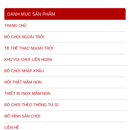
DANH MỤC SẢN PHẨM
TRANG CHỦ
ĐỒ CHƠI NGOÀI TRỜI
TB THỂ THAO NGOÀI TRỜI
KHU VUI CHƠI LIÊN HOÀN
ĐỒ CHƠI NHẬP KHẨU
NỘI THẤT MẦM NON
THIẾT BỊ INOX MẦM NON
ĐỒ CHƠI THEO THÔNG TƯ 02
MÔ HÌNH SÂN CHƠI
LIÊN HỆ