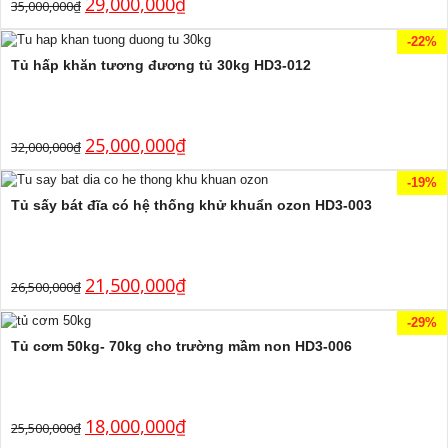
29,000,000
₫
35,000,000
₫
-22%
Tủ hấp khăn tương đương tủ 30kg HD3-012
25,000,000
₫
32,000,000
₫
-19%
Tủ sấy bát đĩa có hệ thống khử khuẩn ozon HD3-003
21,500,000
₫
26,500,000
₫
-29%
Tủ cơm 50kg- 70kg cho trường mầm non HD3-006
18,000,000
₫
25,500,000
₫