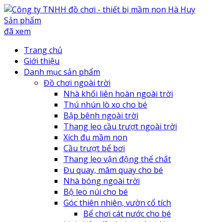
Sản phẩm
đã xem
Trang chủ
Giới thiệu
Danh mục sản phẩm
Đồ chơi ngoài trời
Nhà khối liên hoàn ngoài trời
Thú nhún lò xo cho bé
Bập bênh ngoài trời
Thang leo cầu trượt ngoài trời
Xích đu mầm non
Cầu trượt bể bơi
Thang leo vận động thể chất
Đu quay, mâm quay cho bé
Nhà bóng ngoài trời
Bộ leo núi cho bé
Góc thiên nhiên, vườn cổ tích
Bể chơi cát nước cho bé