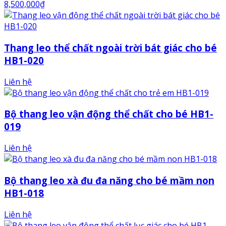
8,500,000
₫
Thang leo thể chất ngoài trời bát giác cho bé
HB1-020
Liên hệ
Bộ thang leo vận động thể chất cho bé HB1-
019
Liên hệ
Bộ thang leo xà đu đa năng cho bé mầm non
HB1-018
Liên hệ