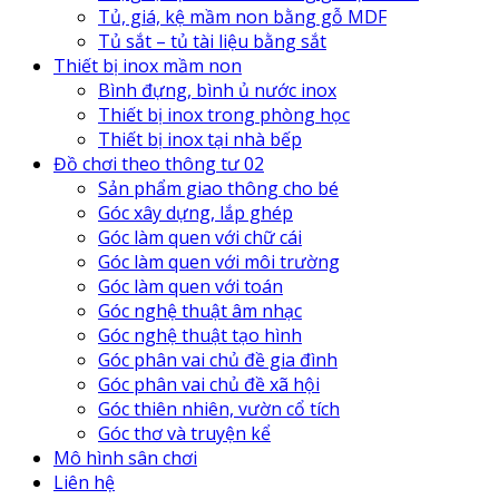
Tủ, giá, kệ mầm non bằng gỗ MDF
Tủ sắt – tủ tài liệu bằng sắt
Thiết bị inox mầm non
Bình đựng, bình ủ nước inox
Thiết bị inox trong phòng học
Thiết bị inox tại nhà bếp
Đồ chơi theo thông tư 02
Sản phẩm giao thông cho bé
Góc xây dựng, lắp ghép
Góc làm quen với chữ cái
Góc làm quen với môi trường
Góc làm quen với toán
Góc nghệ thuật âm nhạc
Góc nghệ thuật tạo hình
Góc phân vai chủ đề gia đình
Góc phân vai chủ đề xã hội
Góc thiên nhiên, vườn cổ tích
Góc thơ và truyện kể
Mô hình sân chơi
Liên hệ