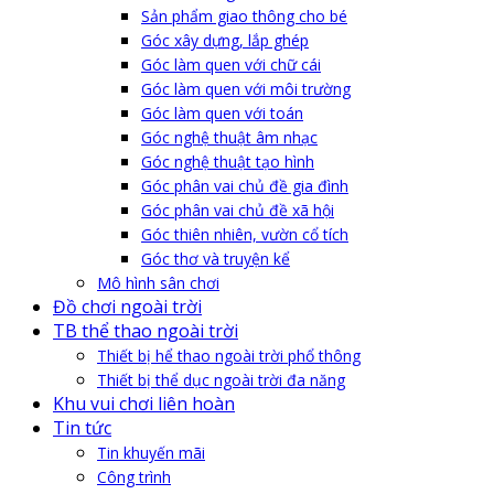
Sản phẩm giao thông cho bé
Góc xây dựng, lắp ghép
Góc làm quen với chữ cái
Góc làm quen với môi trường
Góc làm quen với toán
Góc nghệ thuật âm nhạc
Góc nghệ thuật tạo hình
Góc phân vai chủ đề gia đình
Góc phân vai chủ đề xã hội
Góc thiên nhiên, vườn cổ tích
Góc thơ và truyện kể
Mô hình sân chơi
Đồ chơi ngoài trời
TB thể thao ngoài trời
Thiết bị hể thao ngoài trời phổ thông
Thiết bị thể dục ngoài trời đa năng
Khu vui chơi liên hoàn
Tin tức
Tin khuyến mãi
Công trình