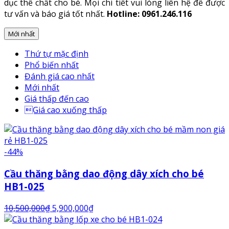
dục thể chất cho bé. Mọi chi tiết vui lòng liên hệ để được
tư vấn và báo giá tốt nhất.
Hotline: 0961.246.116
Mới nhất
Thứ tự mặc định
Phổ biến nhất
Đánh giá cao nhất
Mới nhất
Giá thấp đến cao
Giá cao xuống thấp
-44%
Cầu thăng bằng dao động dây xích cho bé
HB1-025
10,500,000
₫
5,900,000
₫