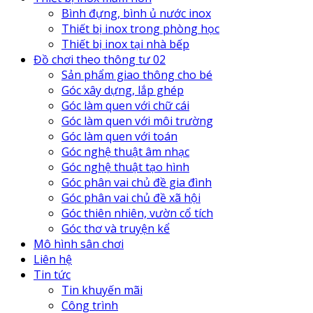
Bình đựng, bình ủ nước inox
Thiết bị inox trong phòng học
Thiết bị inox tại nhà bếp
Đồ chơi theo thông tư 02
Sản phẩm giao thông cho bé
Góc xây dựng, lắp ghép
Góc làm quen với chữ cái
Góc làm quen với môi trường
Góc làm quen với toán
Góc nghệ thuật âm nhạc
Góc nghệ thuật tạo hình
Góc phân vai chủ đề gia đình
Góc phân vai chủ đề xã hội
Góc thiên nhiên, vườn cổ tích
Góc thơ và truyện kể
Mô hình sân chơi
Liên hệ
Tin tức
Tin khuyến mãi
Công trình