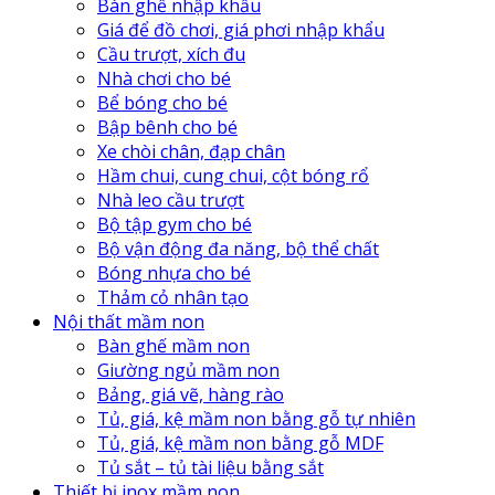
Bàn ghế nhập khẩu
Giá để đồ chơi, giá phơi nhập khẩu
Cầu trượt, xích đu
Nhà chơi cho bé
Bể bóng cho bé
Bập bênh cho bé
Xe chòi chân, đạp chân
Hầm chui, cung chui, cột bóng rổ
Nhà leo cầu trượt
Bộ tập gym cho bé
Bộ vận động đa năng, bộ thể chất
Bóng nhựa cho bé
Thảm cỏ nhân tạo
Nội thất mầm non
Bàn ghế mầm non
Giường ngủ mầm non
Bảng, giá vẽ, hàng rào
Tủ, giá, kệ mầm non bằng gỗ tự nhiên
Tủ, giá, kệ mầm non bằng gỗ MDF
Tủ sắt – tủ tài liệu bằng sắt
Thiết bị inox mầm non