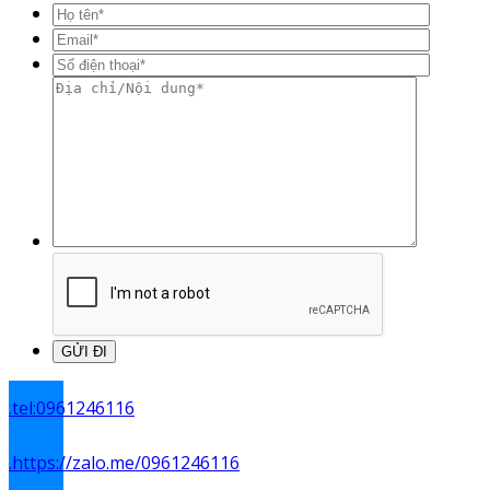
.
tel:0961246116
.
https://zalo.me/0961246116