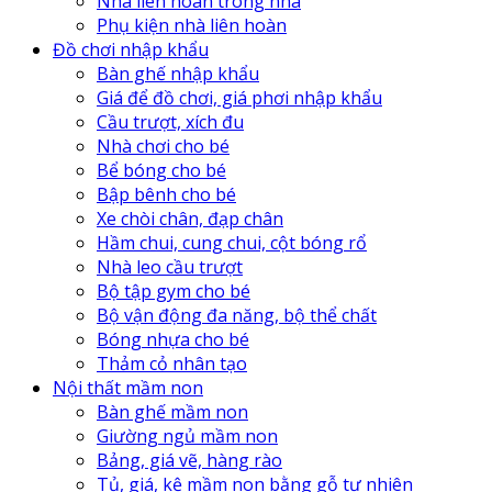
Nhà liên hoàn trong nhà
Phụ kiện nhà liên hoàn
Đồ chơi nhập khẩu
Bàn ghế nhập khẩu
Giá để đồ chơi, giá phơi nhập khẩu
Cầu trượt, xích đu
Nhà chơi cho bé
Bể bóng cho bé
Bập bênh cho bé
Xe chòi chân, đạp chân
Hầm chui, cung chui, cột bóng rổ
Nhà leo cầu trượt
Bộ tập gym cho bé
Bộ vận động đa năng, bộ thể chất
Bóng nhựa cho bé
Thảm cỏ nhân tạo
Nội thất mầm non
Bàn ghế mầm non
Giường ngủ mầm non
Bảng, giá vẽ, hàng rào
Tủ, giá, kệ mầm non bằng gỗ tự nhiên