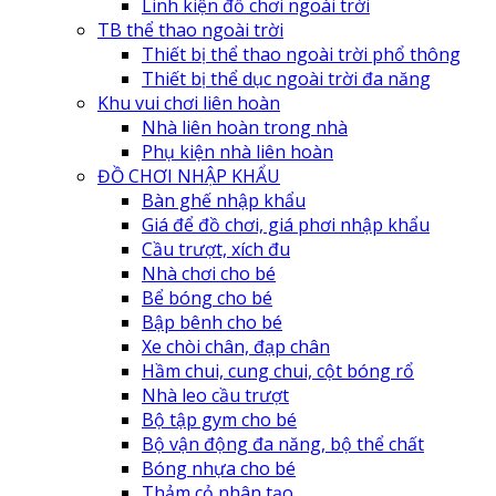
Linh kiện đồ chơi ngoài trời
TB thể thao ngoài trời
Thiết bị thể thao ngoài trời phổ thông
Thiết bị thể dục ngoài trời đa năng
Khu vui chơi liên hoàn
Nhà liên hoàn trong nhà
Phụ kiện nhà liên hoàn
ĐỒ CHƠI NHẬP KHẨU
Bàn ghế nhập khẩu
Giá để đồ chơi, giá phơi nhập khẩu
Cầu trượt, xích đu
Nhà chơi cho bé
Bể bóng cho bé
Bập bênh cho bé
Xe chòi chân, đạp chân
Hầm chui, cung chui, cột bóng rổ
Nhà leo cầu trượt
Bộ tập gym cho bé
Bộ vận động đa năng, bộ thể chất
Bóng nhựa cho bé
Thảm cỏ nhân tạo