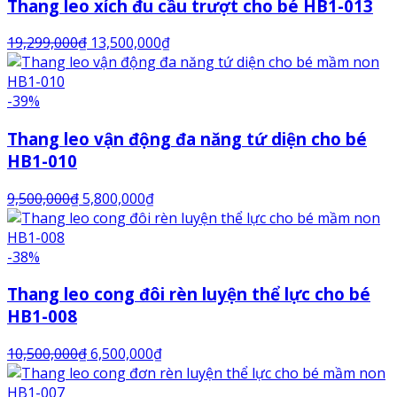
Thang leo xích đu cầu trượt cho bé HB1-013
19,299,000
₫
13,500,000
₫
-39%
Thang leo vận động đa năng tứ diện cho bé
HB1-010
9,500,000
₫
5,800,000
₫
-38%
Thang leo cong đôi rèn luyện thể lực cho bé
HB1-008
10,500,000
₫
6,500,000
₫