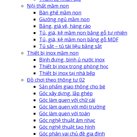
Nội thất mầm non
Bàn ghế mầm non
Giường ngủ mầm non
Bảng, giá vẽ, hàng rào
Tủ, giá, kệ mầm non bằng gỗ tự nhiên
Tủ, giá, kệ mầm non bằng gỗ MDF
Tủ sắt – tủ tài liệu bằng sắt
Thiết bị inox mầm non
Bình đựng, bình ủ nước inox
Thiết bị inox trong phòng học
Thiết bị inox tại nhà bếp
Đồ chơi theo thông tư 02
Sản phẩm giao thông cho bé
Góc xây dựng, lắp ghép
Góc làm quen với chữ cái
Góc làm quen với môi trường
Góc làm quen với toán
Góc nghệ thuật âm nhạc
Góc nghệ thuật tạo hình
Góc phân vai chủ đề gia đình