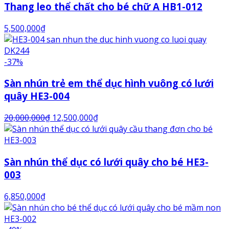
Thang leo thể chất cho bé chữ A HB1-012
5,500,000
₫
-37%
Sàn nhún trẻ em thể dục hình vuông có lưới
quây HE3-004
20,000,000
₫
12,500,000
₫
Sàn nhún thể dục có lưới quây cho bé HE3-
003
6,850,000
₫