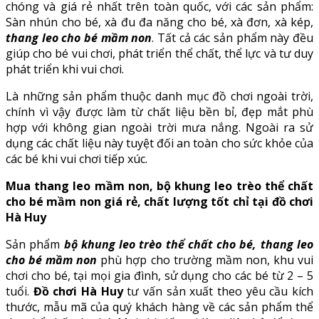
chóng và giá rẻ nhất trên toàn quốc, với các sản phẩm:
Sàn nhún cho bé, xà đu đa năng cho bé, xà đơn, xà kép,
thang leo cho bé mầm non
. Tất cả các sản phẩm này đều
giúp cho bé vui chơi, phát triển thể chất, thể lực và tư duy
phát triển khi vui chơi.
Là những sản phẩm thuộc danh mục đồ chơi ngoài trời,
chính vì vậy được làm từ chất liệu bền bỉ, đẹp mắt phù
hợp với không gian ngoài trời mưa nắng. Ngoài ra sử
dụng các chất liệu này tuyệt đối an toàn cho sức khỏe của
các bé khi vui chơi tiếp xúc.
Mua thang leo mầm non, bộ khung leo trèo thể chất
cho bé mầm non giá rẻ, chất lượng tốt chỉ tại đồ chơi
Hà Huy
Sản phẩm
bộ khung leo trèo thể chất cho bé, thang leo
cho bé mầm non
phù hợp cho trường mầm non, khu vui
chơi cho bé, tại mọi gia đình, sử dụng cho các bé từ 2 – 5
tuổi.
Đồ chơi Hà Huy
tư vấn sản xuất theo yêu cầu kích
thước, mẫu mã của quý khách hàng về các sản phẩm thể