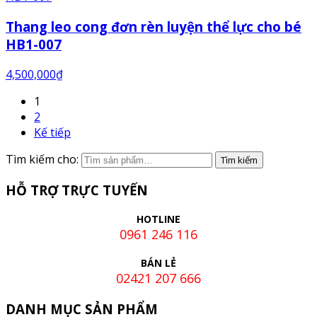
Thang leo cong đơn rèn luyện thể lực cho bé
HB1-007
4,500,000
₫
1
2
Kế tiếp
Tìm kiếm cho:
HỖ TRỢ TRỰC TUYẾN
HOTLINE
0961 246 116
BÁN LẺ
02421 207 666
DANH MỤC SẢN PHẨM