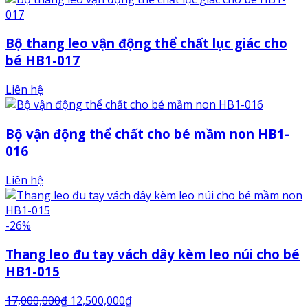
Bộ thang leo vận động thể chất lục giác cho
bé HB1-017
Liên hệ
Bộ vận động thể chất cho bé mầm non HB1-
016
Liên hệ
-26%
Thang leo đu tay vách dây kèm leo núi cho bé
HB1-015
17,000,000
₫
12,500,000
₫