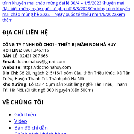
trình khuyến mại chào mừng đại lễ 30/4 – 1/5/2023
Khuyến mại
đặc biệt mừng ngày quốc tế phụ nữ 8/3/2023
Chương trình khuyến
mại chào mừng hè 2022 – Ngày quốc tế thiếu nhi 1/6/2022
Xem
thêm
ĐỊA CHỈ LIÊN HỆ
CÔNG TY TNHH ĐỒ CHƠI - THIẾT BỊ MẦM NON HÀ HUY
HOTLINE:
0961.246.116
BÁN LẺ:
02421.207.666
Email:
dochoihahuy@gmail.com
Website:
https://dochoihahuy.com
Địa Chỉ:
Số 20, ngách 215/16/1 xóm Cầu, thôn Triều Khúc, Xã Tân
Triều, Huyện Thanh Trì, Thành phố Hà Nội
Kho Xưởng:
Lô D3-4 Cụm sản xuất làng nghề Tân Triều, Thanh
Trì, Hà Nội. (Đi tắt ngõ 300 Nguyễn Xiển 500m)
VỀ CHÚNG TÔI
Giới thiệu
Video
Bản đồ chỉ dẫn