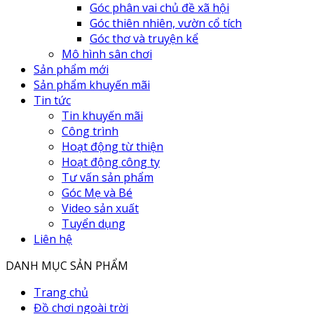
Góc phân vai chủ đề xã hội
Góc thiên nhiên, vườn cổ tích
Góc thơ và truyện kể
Mô hình sân chơi
Sản phẩm mới
Sản phẩm khuyến mãi
Tin tức
Tin khuyến mãi
Công trình
Hoạt động từ thiện
Hoạt động công ty
Tư vấn sản phẩm
Góc Mẹ và Bé
Video sản xuất
Tuyển dụng
Liên hệ
DANH MỤC SẢN PHẨM
Trang chủ
Đồ chơi ngoài trời