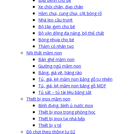
Bập bênh cho bé
Xe chòi chân, đạp chân
Hầm chui, cung chui, cột bóng rổ
Nhà leo cầu trượt
Bộ tập gym cho bé
Bộ vận động đa năng, bộ thể chất
Bóng nhựa cho bé
Thảm cỏ nhân tạo
Nội thất mầm non
Bàn ghế mầm non
Giường ngủ mầm non
Bảng, giá vẽ, hàng rào
Tủ, giá, kệ mầm non bằng gỗ tự nhiên
Tủ, giá, kệ mầm non bằng gỗ MDF
Tủ sắt – tủ tài liệu bằng sắt
Thiết bị inox mầm non
Bình đựng, bình ủ nước inox
Thiết bị inox trong phòng học
Thiết bị inox tại nhà bếp
Thiết bị y tế
Đồ chơi theo thông tư 02