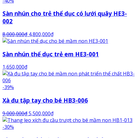
-40%
Sàn nhún cho trẻ thể dục có lưới quây HE3-
002
8,000,000
₫
4,800,000
₫
Sàn nhún thể dục trẻ em HE3-001
1,650,000
₫
-39%
Xà đu tập tay cho bé HB3-006
9,000,000
₫
5,500,000
₫
-30%