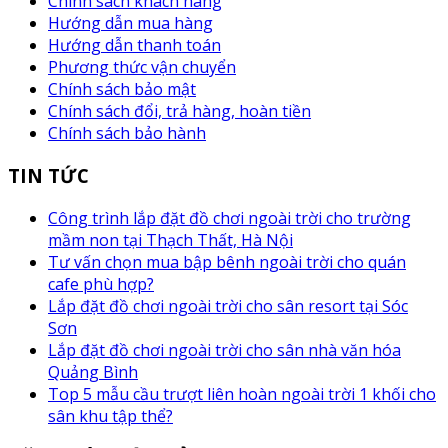
Chính sách khách hàng
Hướng dẫn mua hàng
Hướng dẫn thanh toán
Phương thức vận chuyển
Chính sách bảo mật
Chính sách đổi, trả hàng, hoàn tiền
Chính sách bảo hành
TIN TỨC
Công trình lắp đặt đồ chơi ngoài trời cho trường
mầm non tại Thạch Thất, Hà Nội
Tư vấn chọn mua bập bênh ngoài trời cho quán
cafe phù hợp?
Lắp đặt đồ chơi ngoài trời cho sân resort tại Sóc
Sơn
Lắp đặt đồ chơi ngoài trời cho sân nhà văn hóa
Quảng Bình
Top 5 mẫu cầu trượt liên hoàn ngoài trời 1 khối cho
sân khu tập thể?