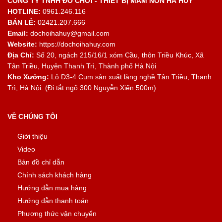
CÔNG TY TNHH ĐỒ CHƠI - THIẾT BỊ MẦM NON HÀ HUY
HOTLINE:
0961.246.116
BÁN LẺ:
02421.207.666
Email:
dochoihahuy@gmail.com
Website:
https://dochoihahuy.com
Địa Chỉ:
Số 20, ngách 215/16/1 xóm Cầu, thôn Triều Khúc, Xã
Tân Triều, Huyện Thanh Trì, Thành phố Hà Nội
Kho Xưởng:
Lô D3-4 Cụm sản xuất làng nghề Tân Triều, Thanh
Trì, Hà Nội. (Đi tắt ngõ 300 Nguyễn Xiển 500m)
VỀ CHÚNG TÔI
Giới thiệu
Video
Bản đồ chỉ dẫn
Chính sách khách hàng
Hướng dẫn mua hàng
Hướng dẫn thanh toán
Phương thức vận chuyển