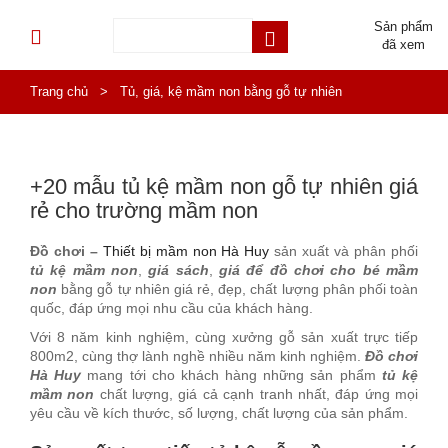
Sản phẩm
đã xem
Trang chủ
>
Tủ, giá, kệ mầm non bằng gỗ tự nhiên
+20 mẫu tủ kệ mầm non gỗ tự nhiên giá
rẻ cho trường mầm non
Đồ chơi –
Thiết bị mầm non Hà Huy
sản xuất và phân phối
tủ kệ mầm non
,
giá sách
,
giá để đồ chơi cho bé mầm
non
bằng gỗ tự nhiên giá rẻ, đẹp, chất lượng phân phối toàn
quốc, đáp ứng mọi nhu cầu của khách hàng.
Với 8 năm kinh nghiệm, cùng xưởng gỗ sản xuất trực tiếp
800m2, cùng thợ lành nghề nhiều năm kinh nghiệm.
Đồ chơi
Hà Huy
mang tới cho khách hàng những sản phẩm
tủ kệ
mầm non
chất lượng, giá cả cạnh tranh nhất, đáp ứng mọi
yêu cầu về kích thước, số lượng, chất lượng của sản phẩm.