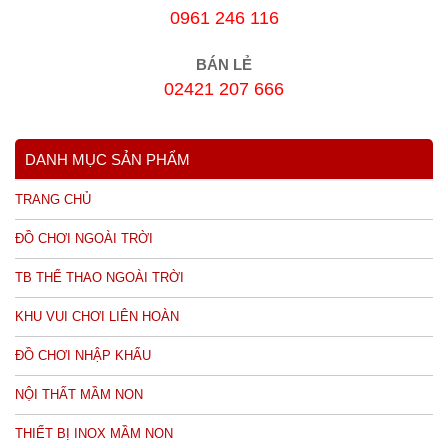
0961 246 116
BÁN LẺ
02421 207 666
DANH MỤC SẢN PHẨM
TRANG CHỦ
ĐỒ CHƠI NGOÀI TRỜI
TB THỂ THAO NGOÀI TRỜI
KHU VUI CHƠI LIÊN HOÀN
ĐỒ CHƠI NHẬP KHẨU
NỘI THẤT MẦM NON
THIẾT BỊ INOX MẦM NON