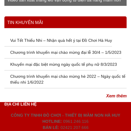
Video sản xuất thang leo vận động tứ diện đa năng mầm non
Xem thêm
TIN KHUYẾN MÃI
Vui Tết Thiếu Nhi – Nhận quà hết ý tại Đồ Chơi Hà Huy
Chương trình khuyến mại chào mừng đại lễ 30/4 – 1/5/2023
Khuyến mại đặc biệt mừng ngày quốc tế phụ nữ 8/3/2023
Chương trình khuyến mại chào mừng hè 2022 – Ngày quốc tế
thiếu nhi 1/6/2022
Xem thêm
ĐỊA CHỈ LIÊN HỆ
CÔNG TY TNHH ĐỒ CHƠI - THIẾT BỊ MẦM NON HÀ HUY
HOTLINE:
0961.246.116
BÁN LẺ:
02421.207.666