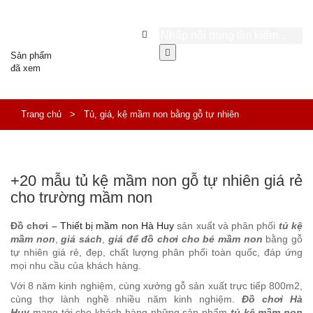
Sản phẩm
đã xem
Trang chủ
>
Tủ, giá, kệ mầm non bằng gỗ tự nhiên
+20 mẫu tủ kệ mầm non gỗ tự nhiên giá rẻ
cho trường mầm non
Đồ chơi –
Thiết bị mầm non Hà Huy
sản xuất và phân phối
tủ kệ
mầm non
,
giá sách
,
giá để đồ chơi cho bé mầm non
bằng gỗ
tự nhiên giá rẻ, đẹp, chất lượng phân phối toàn quốc, đáp ứng
mọi nhu cầu của khách hàng.
Với 8 năm kinh nghiệm, cùng xưởng gỗ sản xuất trực tiếp 800m2,
cùng thợ lành nghề nhiều năm kinh nghiệm.
Đồ chơi Hà
Huy
mang tới cho khách hàng những sản phẩm
tủ kệ mầm non