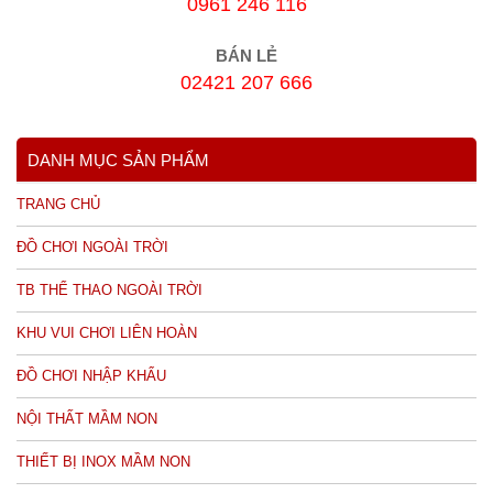
0961 246 116
BÁN LẺ
02421 207 666
DANH MỤC SẢN PHẨM
TRANG CHỦ
ĐỒ CHƠI NGOÀI TRỜI
TB THỂ THAO NGOÀI TRỜI
KHU VUI CHƠI LIÊN HOÀN
ĐỒ CHƠI NHẬP KHẨU
NỘI THẤT MẦM NON
THIẾT BỊ INOX MẦM NON