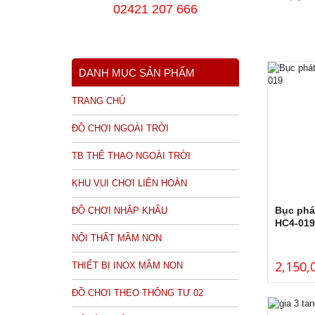
02421 207 666
DANH MỤC SẢN PHẨM
TRANG CHỦ
ĐỒ CHƠI NGOÀI TRỜI
TB THỂ THAO NGOÀI TRỜI
KHU VUI CHƠI LIÊN HOÀN
Bục phá
ĐỒ CHƠI NHẬP KHẨU
HC4-019
NỘI THẤT MẦM NON
2,150,
THIẾT BỊ INOX MẦM NON
ĐỒ CHƠI THEO THÔNG TƯ 02