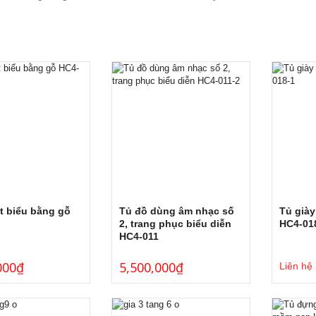
t biểu bằng gỗ
Tủ đồ dùng âm nhạc số
Tủ già
2, trang phục biểu diễn
HC4-01
HC4-011
000
₫
5,500,000
₫
Liên hệ