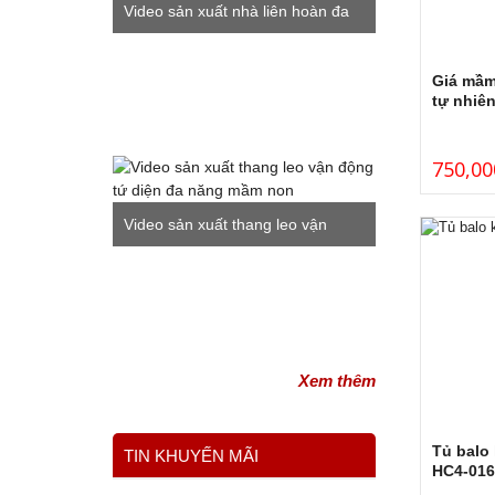
Video sản xuất nhà liên hoàn đa
năng ngoài trời mầm non
Giá mầm
tự nhiê
750,00
Video sản xuất thang leo vận
động tứ diện đa năng mầm non
Xem thêm
Tủ balo
TIN KHUYẾN MÃI
HC4-016