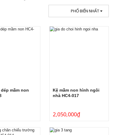
PHỔ BIẾN NHẤT
y dép mầm non
Kệ mầm non hình ngôi
8
nhà HC4-017
2,050,000
₫