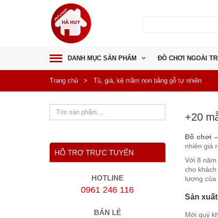
DANH MỤC SẢN PHẨM
ĐỒ CHƠI NGOÀI TR
Trang chủ
>
Tủ, giá, kệ mầm non bằng gỗ tự nhiên
+20 mẫ
Đồ chơi 
nhiên giá 
HỖ TRỢ TRỰC TUYẾN
Với 8 năm 
cho khách
HOTLINE
lượng của
0961 246 116
Sản xuất 
BÁN LẺ
Mời quý kh