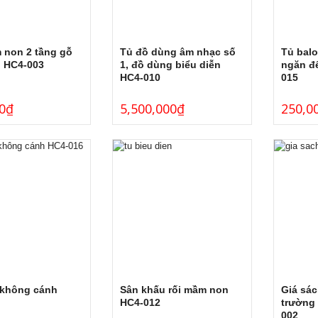
 non 2 tầng gỗ
Tủ đồ dùng âm nhạc số
Tủ balo
n HC4-003
1, đồ dùng biểu diễn
ngăn đ
HC4-010
015
0
₫
5,500,000
₫
250,0
 không cánh
Sân khấu rối mầm non
Giá sác
HC4-012
trường
002