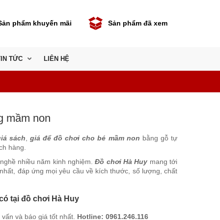
Sản phẩm khuyến mãi
Sản phẩm đã xem
TIN TỨC
LIÊN HỆ
ng mầm non
giá sách
,
giá để đồ chơi cho bé mầm non
bằng gỗ tự
ch hàng.
h nghề nhiều năm kinh nghiệm.
Đồ chơi Hà Huy
mang tới
 nhất, đáp ứng mọi yêu cầu về kích thước, số lượng, chất
 có tại đồ chơi Hà Huy
vấn và báo giá tốt nhất.
Hotline: 0961.246.116