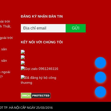
ĐĂNG KÝ NHẬN BẢN TIN
ài trời
h Thất,
oài trời
KẾT NỐI VỚI CHÚNG TÔI
o sân
o sân
.
n ngoài
ể?
.
.
ĐT TP. HÀ NỘI CẤP NGÀY 25/03/2016