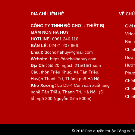
ĐỊA CHỈ LIÊN HỆ
VỀ CHÚ
CÔNG TY TNHH ĐỒ CHƠI - THIẾT BỊ
Giới 
MẦM NON HÀ HUY
Vide
HOTLINE:
0961.246.116
Bản 
BÁN LẺ:
02421.207.666
Chín
Email:
dochoihahuy@gmail.com
Hướn
Website:
https://dochoihahuy.com
Hướn
Địa Chỉ:
Số 20, ngách 215/16/1 xóm
Cầu, thôn Triều Khúc, Xã Tân Triều,
Phươ
Huyện Thanh Trì, Thành phố Hà Nội
Chín
Kho Xưởng:
Lô D3-4 Cụm sản xuất làng
Chính
nghề Tân Triều, Thanh Trì, Hà Nội. (Đi
Chín
tắt ngõ 300 Nguyễn Xiển 500m)
© 2018 Bản quyền thuộc Công ty T