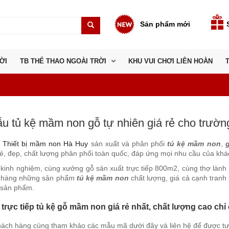
Sản phẩm mới
ỜI
TB THỂ THAO NGOÀI TRỜI
KHU VUI CHƠI LIÊN HOÀN
u tủ kệ mầm non gỗ tự nhiên giá rẻ cho trườ
–
Thiết bị mầm non Hà Huy
sản xuất và phân phối
tủ kệ mầm non
,
rẻ, đẹp, chất lượng phân phối toàn quốc, đáp ứng mọi nhu cầu của khá
kinh nghiệm, cùng xưởng gỗ sản xuất trực tiếp 800m2, cùng thợ làn
 hàng những sản phẩm
tủ kệ mầm non
chất lượng, giá cả cạnh tranh
 sản phẩm.
trực tiếp tủ kệ gỗ mầm non giá rẻ nhất, chất lượng cao chỉ
ách hàng cùng tham khảo các mẫu mã dưới đây và liên hệ để được tư 