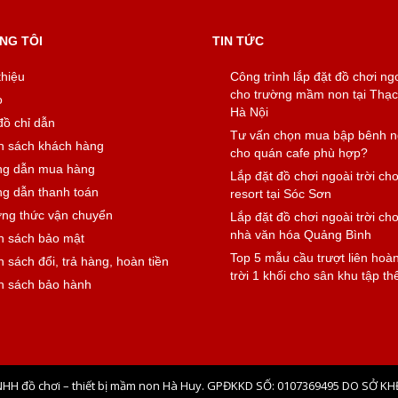
NG TÔI
TIN TỨC
thiệu
Công trình lắp đặt đồ chơi ngo
cho trường mầm non tại Thạc
o
Hà Nội
đồ chỉ dẫn
Tư vấn chọn mua bập bênh ng
h sách khách hàng
cho quán cafe phù hợp?
g dẫn mua hàng
Lắp đặt đồ chơi ngoài trời ch
g dẫn thanh toán
resort tại Sóc Sơn
ng thức vận chuyển
Lắp đặt đồ chơi ngoài trời ch
nhà văn hóa Quảng Bình
h sách bảo mật
Top 5 mẫu cầu trượt liên hoà
 sách đổi, trả hàng, hoàn tiền
trời 1 khối cho sân khu tập th
h sách bảo hành
NHH đồ chơi – thiết bị mầm non Hà Huy. GPĐKKD SỐ: 0107369495 DO SỞ KH