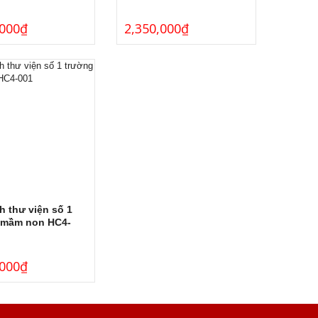
,000
₫
2,350,000
₫
h thư viện số 1
 mầm non HC4-
,000
₫