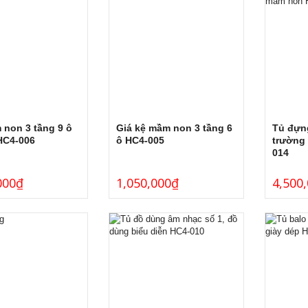
 non 3 tầng 9 ô
Giá kệ mầm non 3 tầng 6
Tủ đựn
HC4-006
ô HC4-005
trường
014
000
₫
1,050,000
₫
4,500