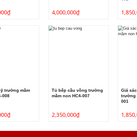
000
₫
4,000,000
₫
1,850
sỹ trường mầm
Tủ bếp cầu vồng trường
Giá sác
-008
mầm non HC4-007
trường
001
000
₫
2,350,000
₫
1,850