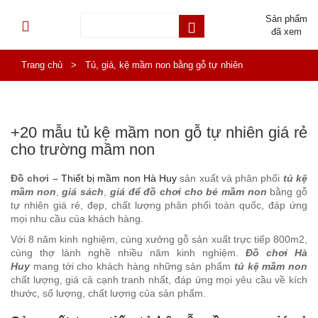
Sản phẩm
đã xem
Trang chủ
>
Tủ, giá, kệ mầm non bằng gỗ tự nhiên
+20 mẫu tủ kệ mầm non gỗ tự nhiên giá rẻ
cho trường mầm non
Đồ chơi –
Thiết bị mầm non Hà Huy
sản xuất và phân phối
tủ kệ
mầm non
,
giá sách
,
giá để đồ chơi cho bé mầm non
bằng gỗ
tự nhiên giá rẻ, đẹp, chất lượng phân phối toàn quốc, đáp ứng
mọi nhu cầu của khách hàng.
Với 8 năm kinh nghiệm, cùng xưởng gỗ sản xuất trực tiếp 800m2,
cùng thợ lành nghề nhiều năm kinh nghiệm.
Đồ chơi Hà
Huy
mang tới cho khách hàng những sản phẩm
tủ kệ mầm non
chất lượng, giá cả cạnh tranh nhất, đáp ứng mọi yêu cầu về kích
thước, số lượng, chất lượng của sản phẩm.