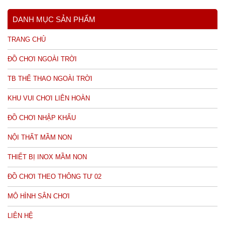
DANH MỤC SẢN PHẨM
TRANG CHỦ
ĐỒ CHƠI NGOÀI TRỜI
TB THỂ THAO NGOÀI TRỜI
KHU VUI CHƠI LIÊN HOÀN
ĐỒ CHƠI NHẬP KHẨU
NỘI THẤT MẦM NON
THIẾT BỊ INOX MẦM NON
ĐỒ CHƠI THEO THÔNG TƯ 02
MÔ HÌNH SÂN CHƠI
LIÊN HỆ