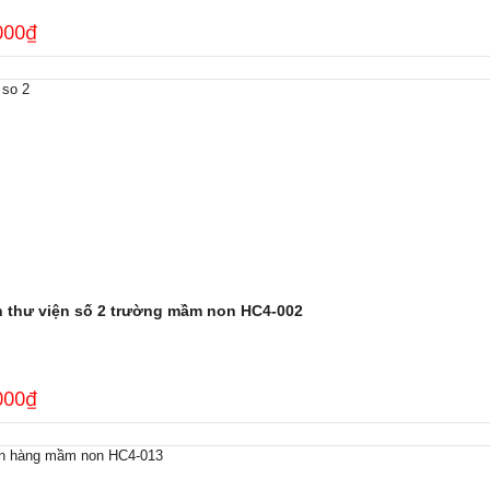
000
₫
h thư viện số 2 trường mầm non HC4-002
000
₫