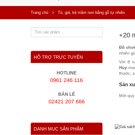
Trang chủ
>
Tủ, giá, kệ mầm non bằng gỗ tự nhiên
+20 m
Đồ chơ
nhiên gi
HỖ TRỢ TRỰC TUYẾN
Với 8 n
Huy
man
HOTLINE
thước, 
0961 246 116
Sản xuấ
BÁN LẺ
Mời quý
02421 207 666
DANH MỤC SẢN PHẨM