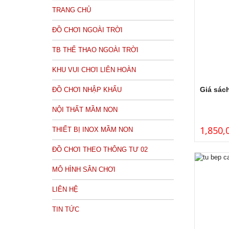
TRANG CHỦ
ĐỒ CHƠI NGOÀI TRỜI
TB THỂ THAO NGOÀI TRỜI
KHU VUI CHƠI LIÊN HOÀN
Giá sác
ĐỒ CHƠI NHẬP KHẨU
NỘI THẤT MẦM NON
1,850,
THIẾT BỊ INOX MẦM NON
ĐỒ CHƠI THEO THÔNG TƯ 02
MÔ HÌNH SÂN CHƠI
LIÊN HỆ
TIN TỨC