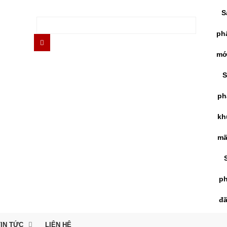
S
ph
mớ
S
ph
kh
mã
p
đ
TIN TỨC
LIÊN HỆ