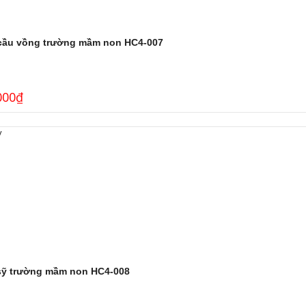
cầu vồng trường mầm non HC4-007
000
₫
sỹ trường mầm non HC4-008