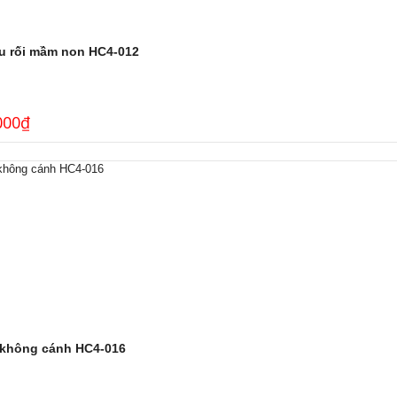
u rối mầm non HC4-012
000
₫
 không cánh HC4-016