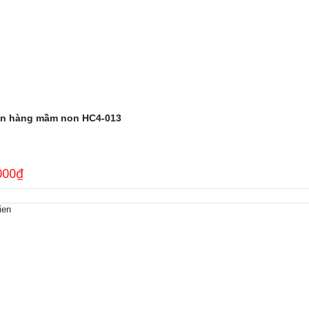
n hàng mầm non HC4-013
000
₫