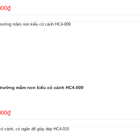
000
₫
 trường mầm non kiểu có cánh HC4-009
000
₫