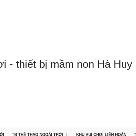
ỜI
TB THỂ THAO NGOÀI TRỜI
KHU VUI CHƠI LIÊN HOÀN